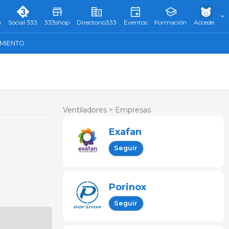
)
Social 333
333shop
Directorio333
Eventos
Formación
Accede
AMIENTO
Ventiladores >
Empresas
Exafan
Seguir
Porinox
Seguir