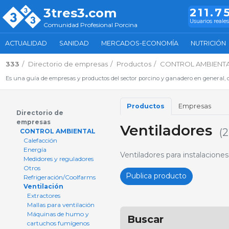
3tres3.com
211.7
Usuarios reales
Comunidad Profesional Porcina
ACTUALIDAD
SANIDAD
MERCADOS-ECONOMÍA
NUTRICIÓN
333
Directorio de empresas
Productos
CONTROL AMBIENT
Es una guía de empresas y productos del sector porcino y ganadero en general, d
Productos
Empresas
Directorio de
empresas
Ventiladores
(
CONTROL AMBIENTAL
Calefacción
Energía
Ventiladores para instalacione
Medidores y reguladores
Otros
Publica producto
Refrigeración/Coolfarms
Ventilación
Extractores
Mallas para ventilación
Máquinas de humo y
Buscar
cartuchos fumígenos