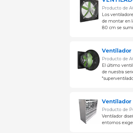
Producto de
A
Los ventilador
de montar en la
80 cm se sumin
Ventilador 
Producto de
A
El último vent
de nuestra seri
"superventilado
Ventilador
Producto de
P
Ventilador dis
entornos exige