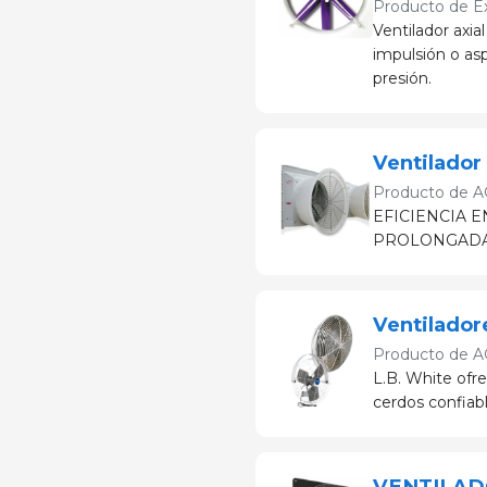
Producto de
E
Ventilador axial
impulsión o as
presión.
Ventilado
Producto de
A
EFICIENCIA 
PROLONGADA
Ventilador
Producto de
A
L.B. White ofr
cerdos confiabl
VENTILA