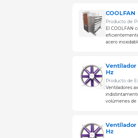
COOLFAN
Producto de
P
El COOLFAN com
eficientemente 
acero inoxidabl
Ventilador
Hz
Producto de
E
Ventiladores axi
indistintamente
volúmenes de ai
Ventilador
Hz