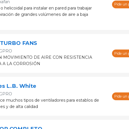
xafan
Pide un
 o helicoidal para instalar en pared para trabajar
piración de grandes volúmenes de aire a baja
r TURBO FANS
GPRO
Pide un
EN MOVIMIENTO DE AIRE CON RESISTENCIA
 A LA CORROSIÓN
es L.B. White
GPRO
Pide un
ece muchos tipos de ventiladores para establos de
es y de alta calidad
DOR COMPLETO