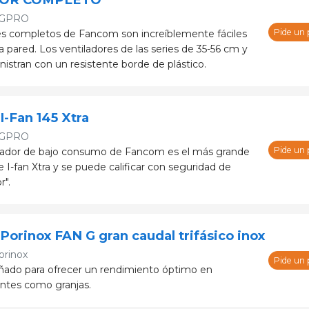
GPRO
Pide un
es completos de Fancom son increíblemente fáciles
 pared. Los ventiladores de las series de 35-56 cm y
istran con un resistente borde de plástico.
I-Fan 145 Xtra
GPRO
Pide un
ilador de bajo consumo de Fancom es el más grande
e I-fan Xtra y se puede calificar con seguridad de
r".
 Porinox FAN G gran caudal trifásico inox
orinox
Pide un
eñado para ofrecer un rendimiento óptimo en
ntes como granjas.