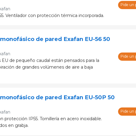
Pide un
xafan
5. Ventilador con protección térmica incorporada.
 monofásico de pared Exafan EU-56 50
xafan
Pide un
s EU de pequeño caudal están pensados para la
piración de grandes volúmenes de aire a baja
 monofásico de pared Exafan EU-50P 50
Pide un
xafan
n protección IP55. Tornillería en acero inoxidable.
dos en grabja.