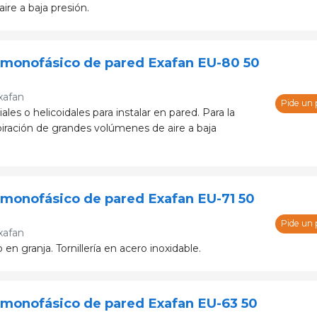
re a baja presión.
 monofásico de pared Exafan EU-80 50
xafan
Pide un
ales o helicoidales para instalar en pared. Para la
piración de grandes volúmenes de aire a baja
 monofásico de pared Exafan EU-71 50
Pide un
xafan
 en granja. Tornillería en acero inoxidable.
 monofásico de pared Exafan EU-63 50