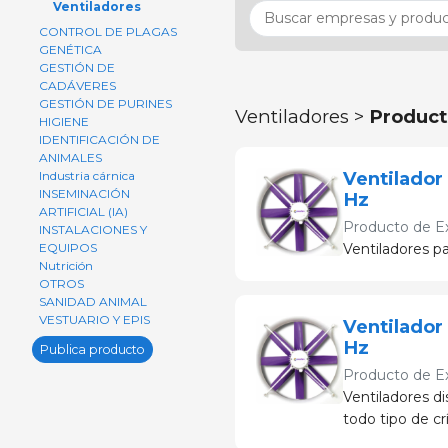
Ventiladores
CONTROL DE PLAGAS
GENÉTICA
GESTIÓN DE
CADÁVERES
GESTIÓN DE PURINES
Ventiladores >
Product
HIGIENE
IDENTIFICACIÓN DE
ANIMALES
Ventilador
Industria cárnica
INSEMINACIÓN
Hz
ARTIFICIAL (IA)
Producto de
E
INSTALACIONES Y
EQUIPOS
Ventiladores pa
Nutrición
OTROS
SANIDAD ANIMAL
VESTUARIO Y EPIS
Ventilador
Hz
Publica producto
Producto de
E
Ventiladores d
todo tipo de crí