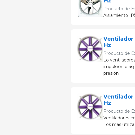
Hz
Producto de
E
Aislamiento IP5
Ventilador
Hz
Producto de
E
Lo ventiladore
impulsión o as
presión.
Ventilador
Hz
Producto de
E
Ventiladores co
Los más utiliza