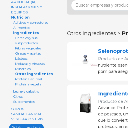
ARTIFICIAL (IA)
INSTALACIONES Y
EQUIPOS
Nutrición
Aditivos y correctores
Alimentos
Otros ingredientes >
Pr
Ingredientes
Cereales y sus
subproductos
Fibras vegetales
Selenoprot
Grasas y aceites
Lácteos
Producto de
A
Melazas y vinazas
nutriente esenci
Minerales
ppm para asegu
Otros ingredientes
Proteína animal
Proteína vegetal
Leche y calostro
Ingredient
Otros
Producto de
A
Suplementos
Advance Protei
OTROS
de pescado, un
SANIDAD ANIMAL
VESTUARIO Y EPIS
que lo conviert
proteicos, en e
Publica producto