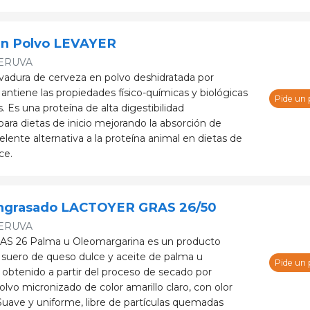
en Polvo LEVAYER
ERUVA
adura de cerveza en polvo deshidratada por
antiene las propiedades físico-químicas y biológicas
Pide un
s. Es una proteína de alta digestibilidad
ra dietas de inicio mejorando la absorción de
elente alternativa a la proteína animal en dietas de
ce.
ngrasado LACTOYER GRAS 26/50
ERUVA
 26 Palma u Oleomargarina es un producto
suero de queso dulce y aceite de palma u
Pide un
 obtenido a partir del proceso de secado por
lvo micronizado de color amarillo claro, con olor
 Suave y uniforme, libre de partículas quemadas