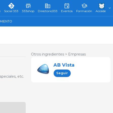
)
Social 333
333shop
Directorio333
Eventos
Formación
Accede
AMIENTO
Otros ingredientes >
Empresas
AB Vista
Seguir
peciales, etc.