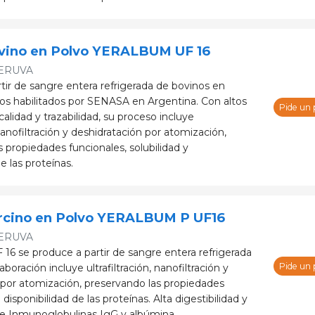
vino en Polvo YERALBUM UF 16
ERUVA
tir de sangre entera refrigerada de bovinos en
os habilitados por SENASA en Argentina. Con altos
Pide un
alidad y trazabilidad, su proceso incluye
, nanofiltración y deshidratación por atomización,
 propiedades funcionales, solubilidad y
e las proteínas.
rcino en Polvo YERALBUM P UF16
ERUVA
 se produce a partir de sangre entera refrigerada
Pide un
aboración incluye ultrafiltración, nanofiltración y
 por atomización, preservando las propiedades
 disponibilidad de las proteínas. Alta digestibilidad y
de Inmunoglobulinas IgG y albúmina.