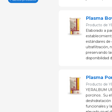
Plasma Bo
Producto de
Y
Elaborado a par
establecimient
estándares de c
ultrafiltración
preservando las
disponibilidad d
Plasma Po
Producto de
Y
YERALBUM UF 16
porcinos . Su el
deshidratación
funcionales y la
elevado nivel 