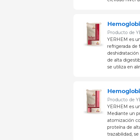
Hemoglobi
Producto de
Y
YERHEM es una
refrigerada de 
deshidratación
de alta digesti
se utiliza en a
Hemoglobi
Producto de
Y
YERHEM es una
Mediante un pr
atomización co
proteína de alt
trazabilidad, s