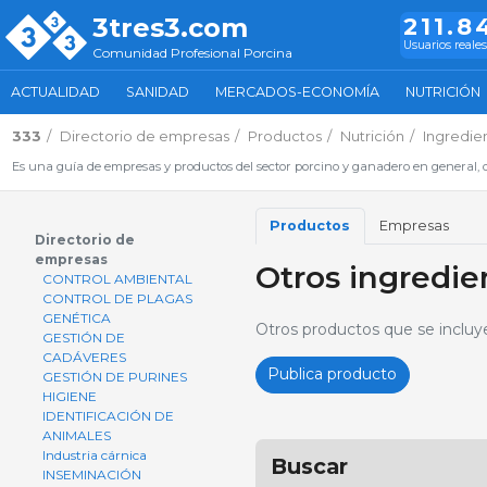
3tres3.com
211.8
Usuarios reales
Comunidad Profesional Porcina
ACTUALIDAD
SANIDAD
MERCADOS-ECONOMÍA
NUTRICIÓN
333
Directorio de empresas
Productos
Nutrición
Ingredie
Es una guía de empresas y productos del sector porcino y ganadero en general, d
Productos
Empresas
Directorio de
empresas
Otros ingredie
CONTROL AMBIENTAL
CONTROL DE PLAGAS
GENÉTICA
Otros productos que se incluy
GESTIÓN DE
CADÁVERES
Publica producto
GESTIÓN DE PURINES
HIGIENE
IDENTIFICACIÓN DE
ANIMALES
Industria cárnica
Buscar
INSEMINACIÓN