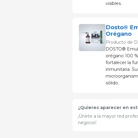
visibles.
Dosto® Emu
Orégano
Producto de
D
DOSTO® Emulsi
orégano 100 % n
fortalecer la f
inmunitaria. S
microorganismo
sólido.
¿Quieres aparecer en est
¡Únete a la mayor red profes
negocio!