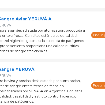
Sangre Aviar YERUVÁ A
ERUVA
ngre aviar deshidratada por atomización, producida a
Pide un
e entera fresca. Con altos estándares de calidad,
control higiénico, garantiza la ausencia de patógenos.
rocesamiento proporciona una calidad nutritiva
harinas de sangre tradicionales.
 Sangre YERUVÁ
ERUVA
re bovina y porcina deshidratada por atomización,
Pide un
tir de sangre entera fresca de faena en
os habilitados por SENASA en Argentina. Con altos
alidad, trazabilidad y estricto control higiénico,
usencia de patógenos.