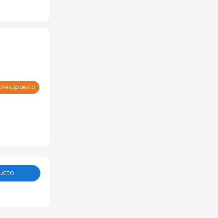
 presupuesto
ucto