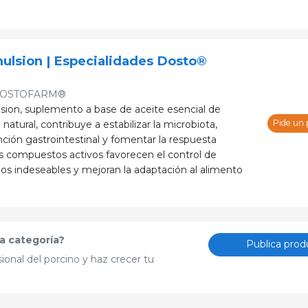
lsion | Especialidades Dosto®
OSTOFARM®
on, suplemento a base de aceite esencial de
Pide un
atural, contribuye a estabilizar la microbiota,
unción gastrointestinal y fomentar la respuesta
us compuestos activos favorecen el control de
s indeseables y mejoran la adaptación al alimento
a categoría?
Publica prod
ional del porcino y haz crecer tu