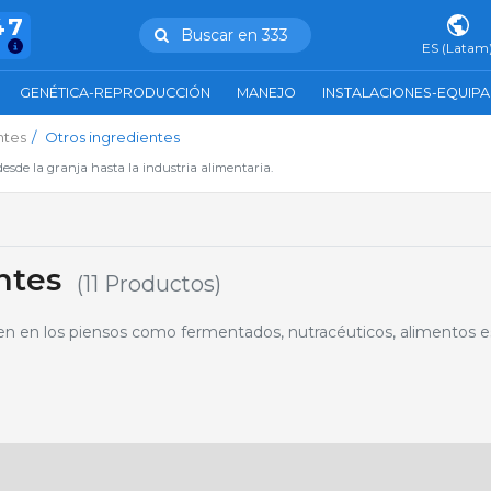
47
Buscar en 333
ES (Latam
GENÉTICA-REPRODUCCIÓN
MANEJO
INSTALACIONES-EQUIP
ntes
Otros ingredientes
esde la granja hasta la industria alimentaria.
ntes
(11 Productos)
en en los piensos como fermentados, nutracéuticos, alimentos es