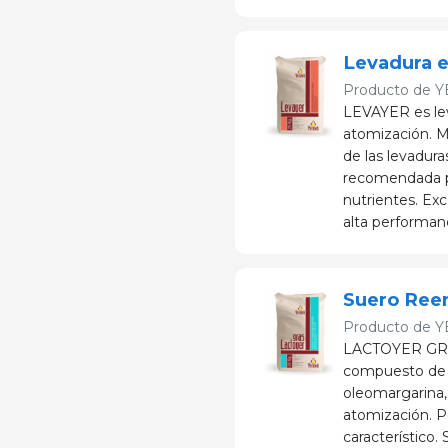
Levadura 
Producto de
Y
LEVAYER es lev
atomización. M
de las levadura
recomendada pa
nutrientes. Exc
alta performan
Suero Ree
Producto de
Y
LACTOYER GRAS
compuesto de 
oleomargarina,
atomización. Po
característico.