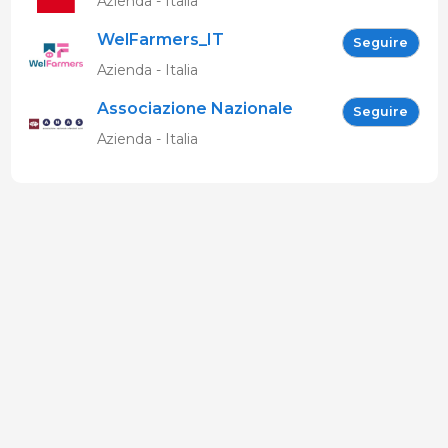
Azienda - Italia
WelFarmers_IT
Seguire
Azienda - Italia
Associazione Nazionale
Seguire
Allevatori Suini (ANAS)
Azienda - Italia