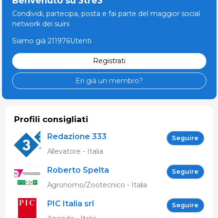
Benvenuto su 3tre3
Condividi, partecipa, posta e fai parte del maggior social
network dei suini
Siamo già 211976Utenti
Registrati
Eri già un membro?
Profili consigliati
Redazione 333
Seguire
Allevatore - Italia
Roberto Spelta
Seguire
Agronomo/Zootecnico - Italia
PIC Italia srl
Seguire