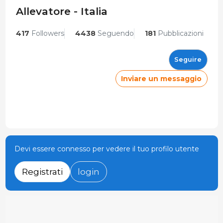
Allevatore - Italia
417
Followers
4438
Seguendo
181
Pubblicazioni
Seguire
Inviare un messaggio
Devi essere connesso per vedere il tuo profilo utente
Registrati
login