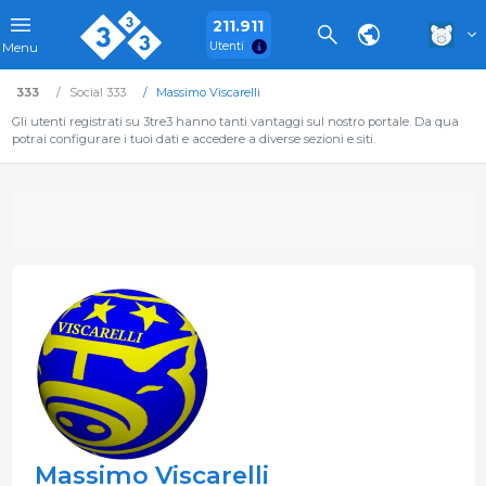
211.911
Utenti
Menu
333
Social 333
Massimo Viscarelli
Gli utenti registrati su 3tre3 hanno tanti vantaggi sul nostro portale. Da qua
potrai configurare i tuoi dati e accedere a diverse sezioni e siti.
Massimo Viscarelli