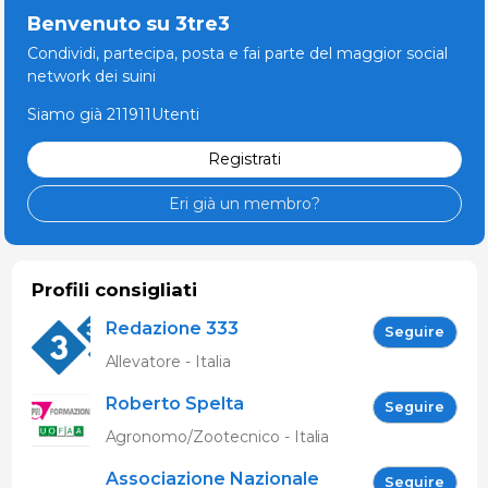
Benvenuto su 3tre3
Condividi, partecipa, posta e fai parte del maggior social
network dei suini
Siamo già 211911Utenti
Registrati
Eri già un membro?
Profili consigliati
Redazione 333
Seguire
Allevatore - Italia
Roberto Spelta
Seguire
Agronomo/Zootecnico - Italia
Associazione Nazionale
Seguire