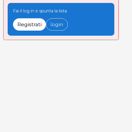
Fai il log in e spunta la lista
Registrati
login