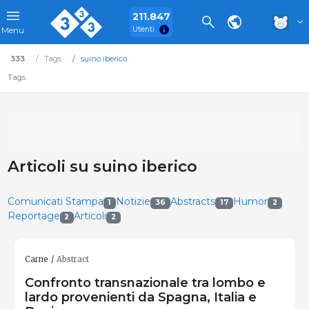
211.847
Utenti
Menu
333
Tags
suino iberico
Tags
Articoli su suino iberico
Comunicati Stampa
Notizie
Abstracts
Humor
1
36
17
2
Reportage
Articoli
2
2
Carne
Abstract
Confronto transnazionale tra lombo e
lardo provenienti da Spagna, Italia e