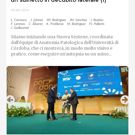
19-Set-2024
L. Carrasco
J. Gómez
IM. Rodríguez
JM. Sánchez
I. Ruedas
F. Larenas
C. Álvarez
K. Fristikova
M. Rodríguez
FJ. Pallarés
J. Guillaumet
Stiamo iniziando una Nuova Sezione, coordinata
dall'équipe di Anatomia Patologica dell'Università di
Córdoba, che ci mostrerà, in modo molto visivo e
pratico, come eseguire un'autopsia su un suino...