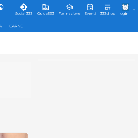
Social 333
Guida333
Formazione
Eventi
333shop
login
A
CARNE