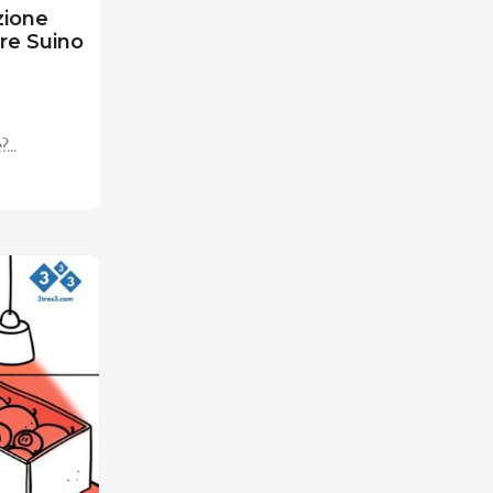
zione
ore Suino
...