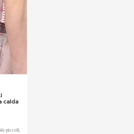
i
a calda
iù piccoli,