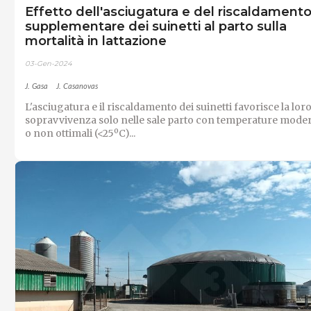
Effetto dell'asciugatura e del riscaldament
supplementare dei suinetti al parto sulla
mortalità in lattazione
03-Gen-2024
J. Gasa
J. Casanovas
L'asciugatura e il riscaldamento dei suinetti favorisce la lor
sopravvivenza solo nelle sale parto con temperature mode
o non ottimali (<25ºC)...