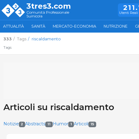
3tres3.com
211
Comunità Professionale
Utenti Reali 
Suinicola
ATTUALITÀ
SANITÀ
MERCATO-ECONOMIA
NUTRIZIONE
G
333
Tags
riscaldamento
Tags
Articoli su riscaldamento
Notizie
Abstracts
Humor
Articoli
2
11
1
15