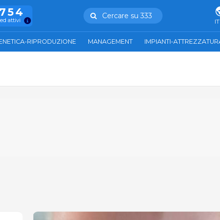
.754
Cercare su 333
ed attivi
IT
ENETICA-RIPRODUZIONE
MANAGEMENT
IMPIANTI-ATTREZZATUR