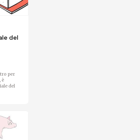
ale del
tro per
 è
ale del