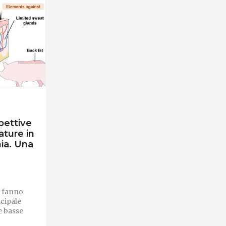
pettive
ature in
mia. Una
ti fanno
cipale
 basse