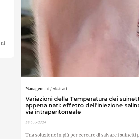
oni
Management
Abstract
Variazioni della Temperatura dei suinett
appena nati: effetto dell'iniezione salin
via intraperitoneale
26-Lug-2024
Una soluzione in più per cercare di salvare i suinetti p