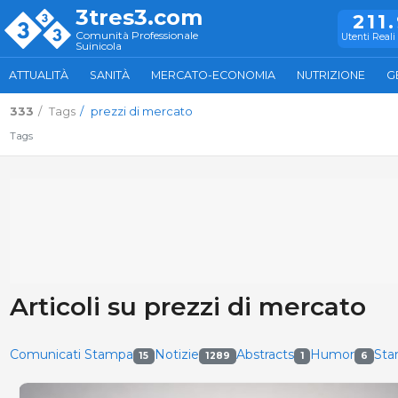
3tres3.com
211
Comunità Professionale
Utenti Reali 
Suinicola
ATTUALITÀ
SANITÀ
MERCATO-ECONOMIA
NUTRIZIONE
G
333
Tags
prezzi di mercato
Tags
Articoli su prezzi di mercato
Comunicati Stampa
Notizie
Abstracts
Humor
St
15
1289
1
6