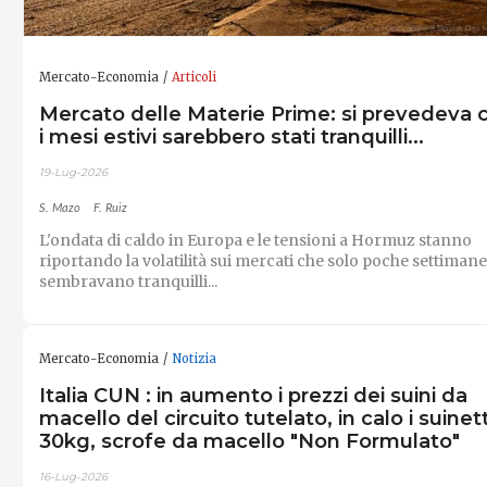
Mercato-Economia
Articoli
Mercato delle Materie Prime: si prevedeva 
i mesi estivi sarebbero stati tranquilli...
19-Lug-2026
S. Mazo
F. Ruiz
L'ondata di caldo in Europa e le tensioni a Hormuz stanno
riportando la volatilità sui mercati che solo poche settimane
sembravano tranquilli...
Mercato-Economia
Notizia
Italia CUN : in aumento i prezzi dei suini da
macello del circuito tutelato, in calo i suinett
30kg, scrofe da macello "Non Formulato"
16-Lug-2026