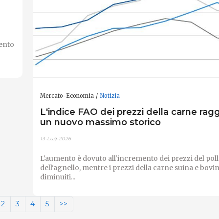
ento
Mercato-Economia
Notizia
L'indice FAO dei prezzi della carne rag
un nuovo massimo storico
13-Lug-2026
L'aumento è dovuto all'incremento dei prezzi del pol
dell'agnello, mentre i prezzi della carne suina e bovi
diminuiti...
2
3
4
5
>>