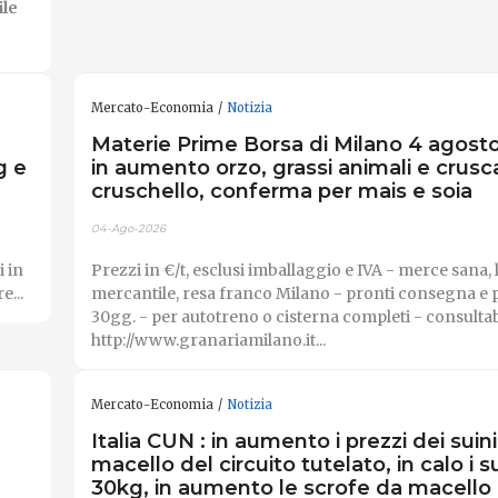
ile
Mercato-Economia
Notizia
Materie Prime Borsa di Milano 4 agost
g e
in aumento orzo, grassi animali e crusc
cruschello, conferma per mais e soia
04-Ago-2026
i in
Prezzi in €/t, esclusi imballaggio e IVA - merce sana, 
e...
mercantile, resa franco Milano - pronti consegna 
30gg. - per autotreno o cisterna completi - consultab
http://www.granariamilano.it...
Mercato-Economia
Notizia
Italia CUN : in aumento i prezzi dei suin
macello del circuito tutelato, in calo i su
30kg, in aumento le scrofe da macello