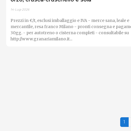
14-Lug-2026
Prezzi in €/t, esclusi imballaggio e IVA - merce sana, leale e
mercantile, resa franco Milano - pronti consegna e pagam
30gg. - per autotreno o cisterna completi - consultabile su
http://www.granariamilano.it...
1