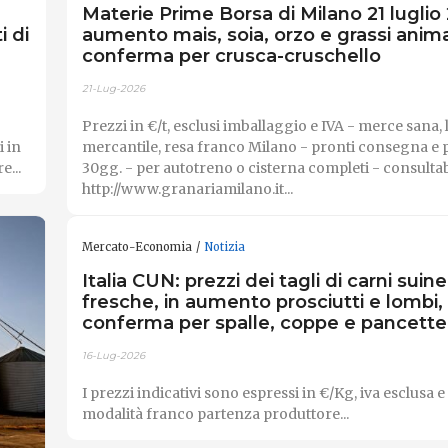
Materie Prime Borsa di Milano 21 luglio 
i di
aumento mais, soia, orzo e grassi anima
conferma per crusca-cruschello
21-Lug-2026
Prezzi in €/t, esclusi imballaggio e IVA - merce sana, 
i in
mercantile, resa franco Milano - pronti consegna 
e...
30gg. - per autotreno o cisterna completi - consultab
http://www.granariamilano.it...
Mercato-Economia
Notizia
Italia CUN: prezzi dei tagli di carni suine
fresche, in aumento prosciutti e lombi,
conferma per spalle, coppe e pancette
16-Lug-2026
I prezzi indicativi sono espressi in €/Kg, iva esclusa e
modalità franco partenza produttore...