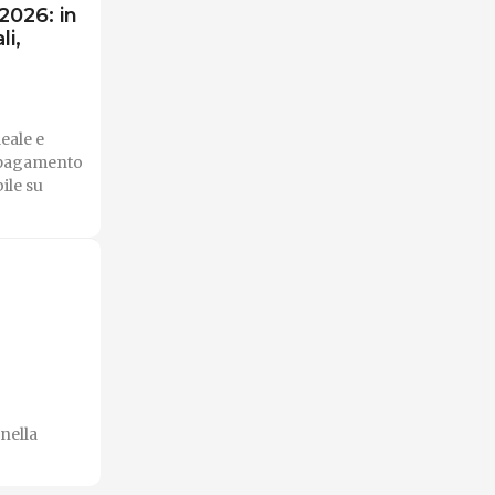
2026: in
li,
leale e
e pagamento
ile su
 nella