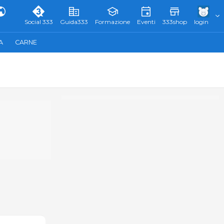
Social 333
Guida333
Formazione
Eventi
333shop
login
A
CARNE