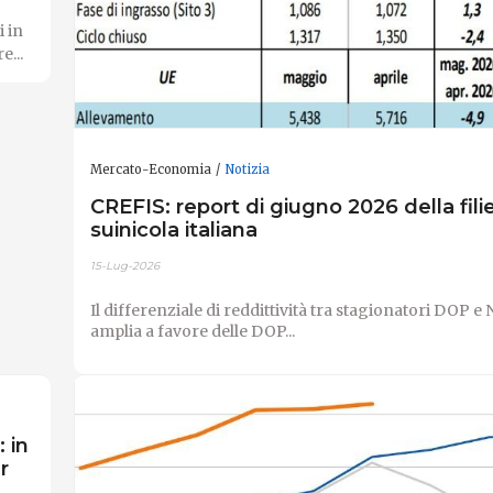
i in
e...
Mercato-Economia
Notizia
CREFIS: report di giugno 2026 della fili
suinicola italiana
15-Lug-2026
Il differenziale di reddittività tra stagionatori DOP 
amplia a favore delle DOP...
 in
r