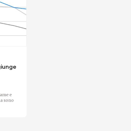
giunge
lame e
na sono