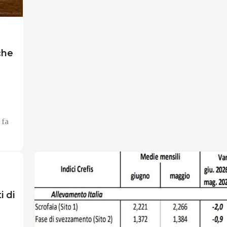
che
 fa
i di