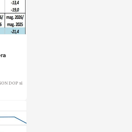
era
e NON DOP si