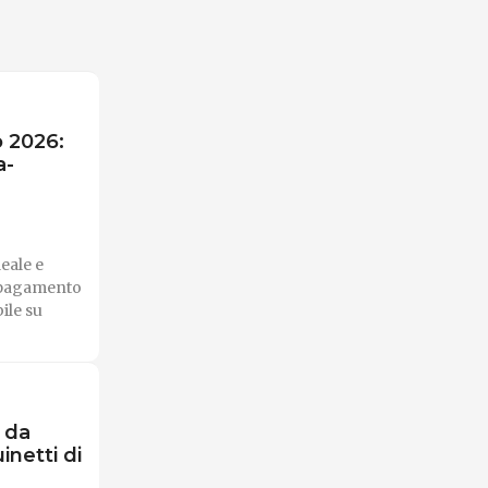
o 2026:
a-
leale e
e pagamento
ile su
i da
inetti di