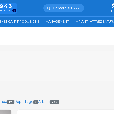
.943
Cercare su 333
ed attivi
IT
ENETICA-RIPRODUZIONE
MANAGEMENT
IMPIANTI-ATTREZZATUR
ampa
Reportage
Articoli
17
5
236