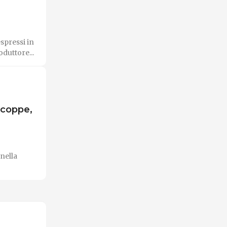
espressi in
duttore...
 coppe,
 nella