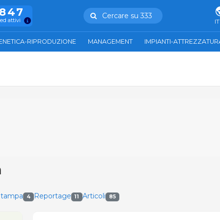
.847
Cercare su 333
ed attivi
IT
ENETICA-RIPRODUZIONE
MANAGEMENT
IMPIANTI-ATTREZZATUR
a
Stampa
Reportage
Articoli
4
11
85