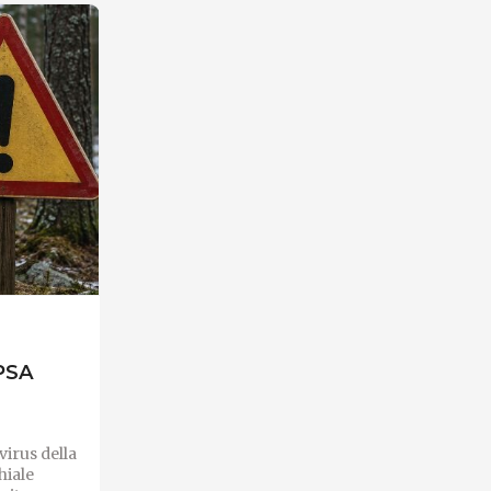
 PSA
virus della
hiale