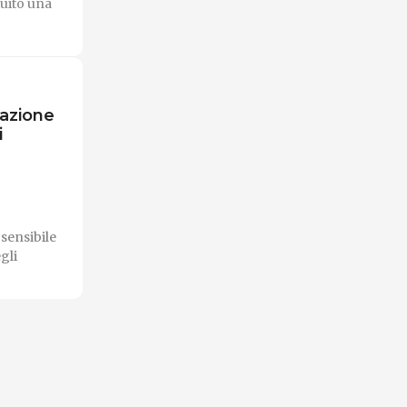
tuito una
vazione
i
sensibile
gli