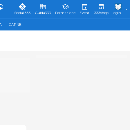
Social 333
Guida333
Formazione
Eventi
333shop
login
A
CARNE