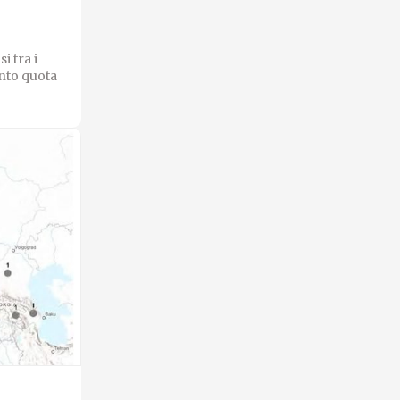
i tra i
unto quota