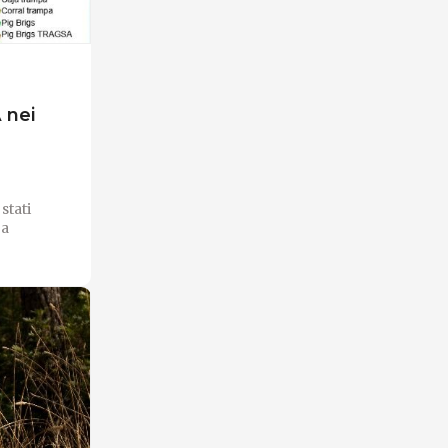
 nei
stati
 a