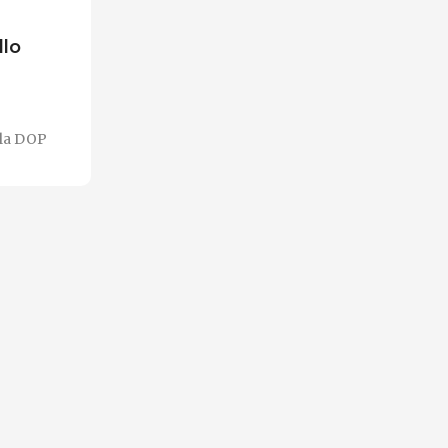
llo
lla DOP