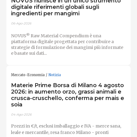
NOVUS riunisce in un unico strumento
digitale riferimenti globali sugli
ingredienti per mangimi
06-Ago-2026
®
NOVUS
Raw Material Compendium è una
piattaforma digitale progettata per contribuire a
strategie di formulazione dei mangimi più informate
e basate sui dati...
Mercato-Economia
Notizia
Materie Prime Borsa di Milano 4 agosto
2026: in aumento orzo, grassi animali e
crusca-cruschello, conferma per mais e
soia
04-Ago-2026
Prezzi in €/t, esclusi imballaggio e IVA - merce sana,
leale e mercantile, resa franco Milano - pronti