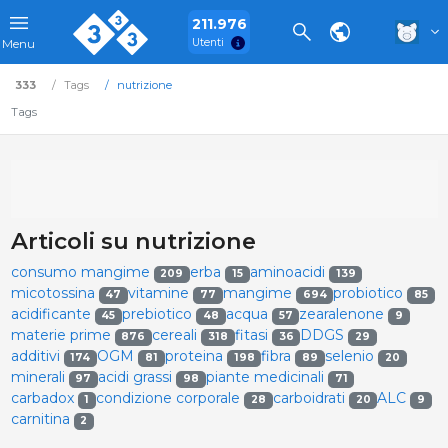
211.976
Utenti
Menu
333
Tags
nutrizione
Tags
Articoli su nutrizione
consumo mangime
erba
aminoacidi
209
15
139
micotossina
vitamine
mangime
probiotico
47
77
694
85
acidificante
prebiotico
acqua
zearalenone
45
48
57
9
materie prime
cereali
fitasi
DDGS
876
318
36
29
additivi
OGM
proteina
fibra
selenio
174
81
198
89
20
minerali
acidi grassi
piante medicinali
97
98
71
carbadox
condizione corporale
carboidrati
ALC
1
28
20
9
carnitina
2