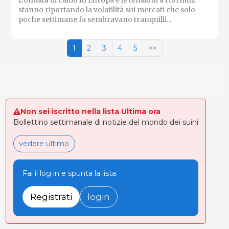
L'ondata di caldo in Europa e le tensioni a Hormuz
stanno riportando la volatilità sui mercati che solo
poche settimane fa sembravano tranquilli...
1
2
3
4
5
>>
Non sei iscritto nella lista Ultima ora
Bollettino settimanale di notizie del mondo dei suini
vedere ultimo
Fai il log in e spunta la lista
Registrati
login