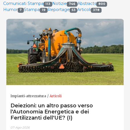
Comunicati Stampa
Notizie
Abstracts
113
746
800
Humor
Stampa
Reportage
Articoli
7
19
53
378
Impianti-attrezzatura
Articoli
Deiezioni: un altro passo verso
l'Autonomia Energetica e dei
Fertilizzanti dell'UE? (I)
07-Ago-2026