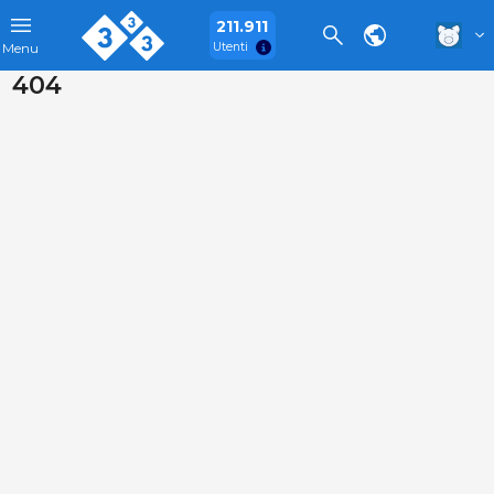
211.911
Utenti
Menu
404