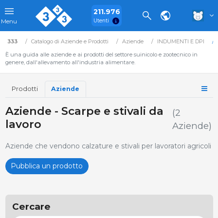
211.976
Utenti
Menu
333
Catalogo di Aziende e Prodotti
Aziende
INDUMENTI E DPI
È una guida alle aziende e ai prodotti del settore suinicolo e zootecnico in
genere, dall'allevamento all'industria alimentare.
Prodotti
Aziende
Aziende - Scarpe e stivali da
(2
lavoro
Aziende)
Aziende che vendono calzature e stivali per lavoratori agricoli
Pubblica un prodotto
Cercare