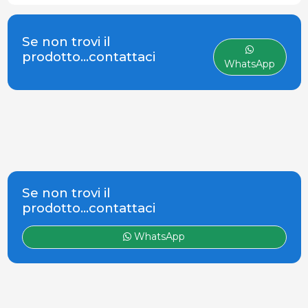
settore zootecnico,
specializzata nella
fornitura di prodotti,
Se non trovi il
attrezzature e servizi
prodotto...contattaci
WhatsApp
per l'allevamento
professionale di
animali (bovini, suini e
pollame). Fondata nel
1966, l&#
Se non trovi il
prodotto...contattaci
WhatsApp