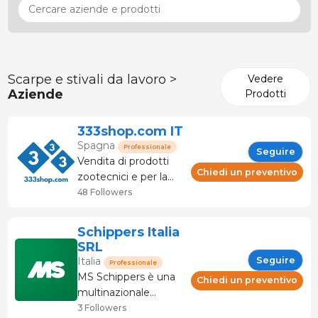
Scarpe e stivali da lavoro >
Vedere
Aziende
Prodotti
333shop.com IT
Spagna
Professionale
Seguire
Vendita di prodotti
Chiedi un preventivo
zootecnici e per la
lavorazione delle
48 Followers
carni. Supporto e
Servizio tecnico
Schippers Italia
specializzato. Il
SRL
negozio specializzato
Seguire
Italia
Professionale
in suinicoltura. Oltre
MS Schippers è una
Chiedi un preventivo
120 marchi e
multinazionale
fabbricanti
olandese leader nel
3 Followers