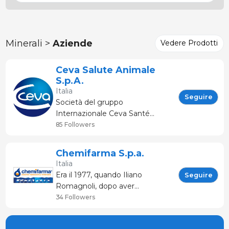
Minerali >
Aziende
Vedere Prodotti
Ceva Salute Animale
S.p.A.
Italia
Seguire
Società del gruppo
Internazionale Ceva Santé
Animale, Ceva Salute Animale
85 Followers
opera oggi nel nostro paese con
una organizzazione di circa 100
Chemifarma S.p.a.
dipendenti impegnati nello
Italia
sviluppo, nella produzione e nella
Era il 1977, quando Iliano
Seguire
distribuzione di prodotti per la
Romagnoli, dopo aver
sal
attentamente analizzato
34 Followers
l’economia produttiva del
territorio forlivese e romagnolo,