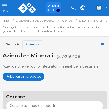
211.911
Utenti
Menu
333
Catalogo di Aziende e Prodotti
Aziende
SALUTE ANIMALE
È una guida alle aziende e ai prodotti del settore suinicolo e zootecnico in
genere, dall'allevamento all'industria alimentare.
Prodotti
Aziende
Aziende - Minerali
(2 Aziende)
Aziende che vendono integratori minerali per il bestiame
Pubblica un prodotto
Cercare