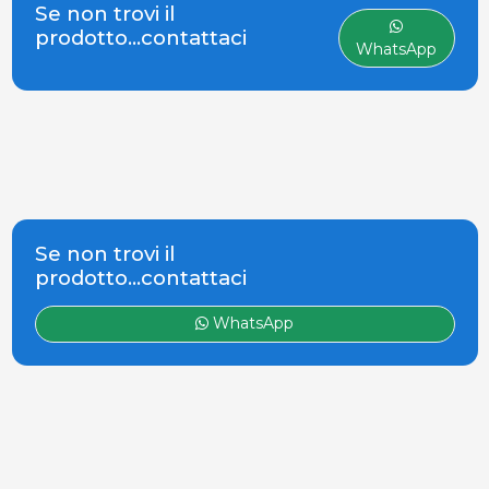
individuando nel settore
Se non trovi il
avicunicolo uno di quelli
prodotto...contattaci
WhatsApp
maggiormente attivi ed in
costante espansione, decise di
dare
Se non trovi il
prodotto...contattaci
WhatsApp