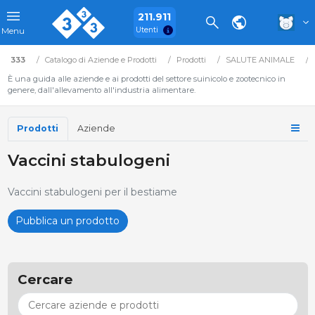
211.911
Utenti
Menu
333
Catalogo di Aziende e Prodotti
Prodotti
SALUTE ANIMALE
È una guida alle aziende e ai prodotti del settore suinicolo e zootecnico in
genere, dall'allevamento all'industria alimentare.
Prodotti
Aziende
Vaccini stabulogeni
Vaccini stabulogeni per il bestiame
Pubblica un prodotto
Cercare