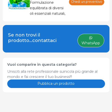
Chiedi un preventivo
Formulazione
equilibrata di diversi
oli essenziali naturali,
che aiuta la
respirazione, libera le
vie respiratorie e
Se non trovi il
favorisce la funzione
prodotto...contattaci
naturale del tratto
WhatsApp
respiratorio. Si
miscela bene in
acqua, il che
consente
Vuoi comparire in questa categoria?
un’applicazione
Unisciti alla rete professionale suinicola più grande al
flessibile nell’acqua
mondo e fai crescere il tuo business!!!
da bere o tramite
Pubblica un prodotto
spray.