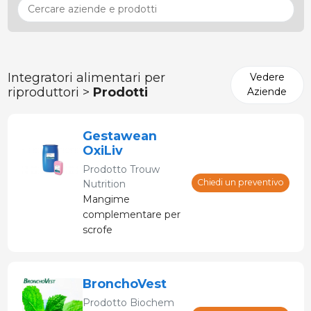
Integratori alimentari per
Vedere
riproduttori >
Prodotti
Aziende
Gestawean
OxiLiv
Prodotto
Trouw
Chiedi un preventivo
Nutrition
Mangime
complementare per
scrofe
BronchoVest
Prodotto
Biochem