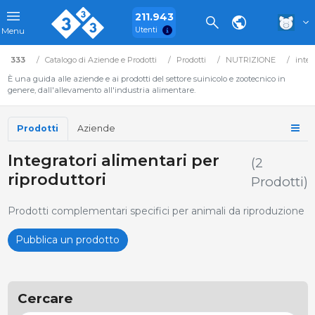
211.943
Utenti
Menu
333
Catalogo di Aziende e Prodotti
Prodotti
NUTRIZIONE
integ
È una guida alle aziende e ai prodotti del settore suinicolo e zootecnico in
genere, dall'allevamento all'industria alimentare.
Prodotti
Aziende
Integratori alimentari per
(2
riproduttori
Prodotti)
Prodotti complementari specifici per animali da riproduzione
Pubblica un prodotto
Cercare