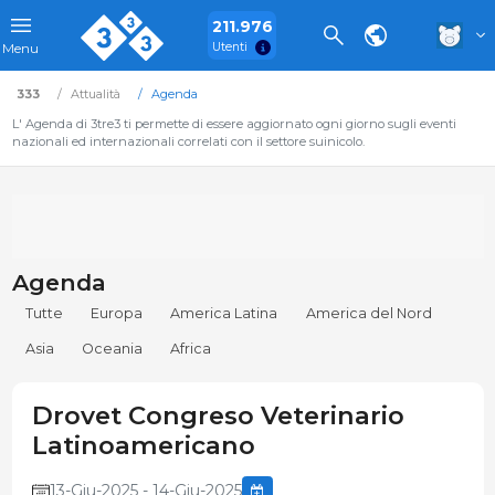
211.976
Utenti
Menu
333
Attualità
Agenda
L' Agenda di 3tre3 ti permette di essere aggiornato ogni giorno sugli eventi
nazionali ed internazionali correlati con il settore suinicolo.
Agenda
Tutte
Europa
America Latina
America del Nord
Asia
Oceania
Africa
Drovet Congreso Veterinario
Latinoamericano
13-Giu-2025 - 14-Giu-2025