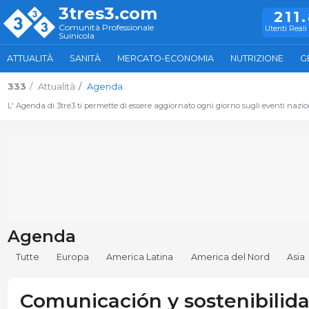
3tres3.com
211
Comunità Professionale
Utenti Reali 
Suinicola
ATTUALITÀ
SANITÀ
MERCATO-ECONOMIA
NUTRIZIONE
G
333
Attualità
Agenda
L' Agenda di 3tre3 ti permette di essere aggiornato ogni giorno sugli eventi naziona
Agenda
Tutte
Europa
America Latina
America del Nord
Asia
Comunicación y sostenibilida