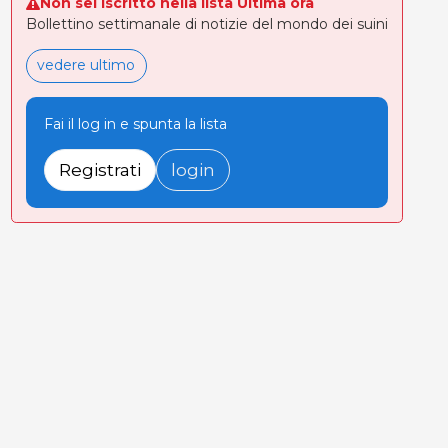
Non sei iscritto nella lista Ultima ora
Bollettino settimanale di notizie del mondo dei suini
vedere ultimo
Fai il log in e spunta la lista
Registrati
login