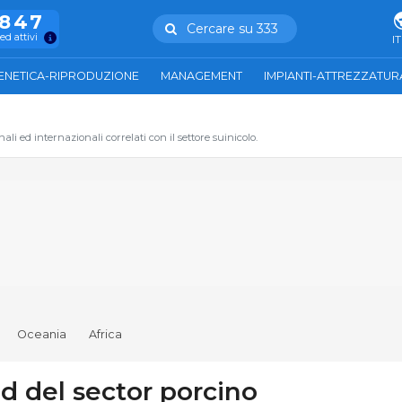
.847
Cercare su 333
ed attivi
IT
ENETICA-RIPRODUZIONE
MANAGEMENT
IMPIANTI-ATTREZZATUR
li ed internazionali correlati con il settore suinicolo.
Oceania
Africa
d del sector porcino