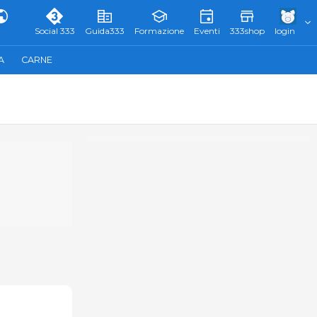
Social 333
Guida333
Formazione
Eventi
333shop
login
A
CARNE