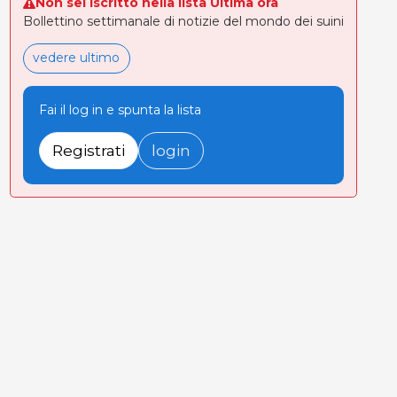
Non sei iscritto nella lista Ultima ora
Bollettino settimanale di notizie del mondo dei suini
vedere ultimo
Fai il log in e spunta la lista
Registrati
login