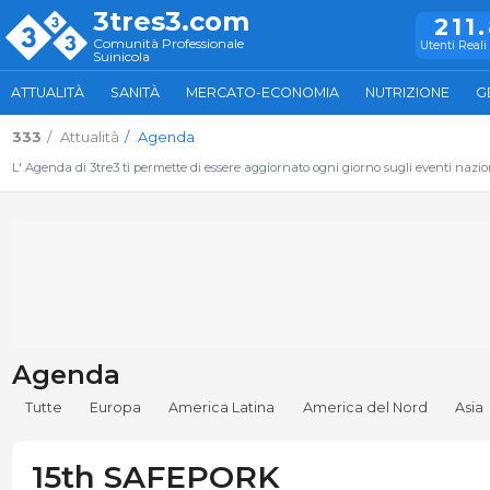
3tres3.com
211
Comunità Professionale
Utenti Reali 
Suinicola
ATTUALITÀ
SANITÀ
MERCATO-ECONOMIA
NUTRIZIONE
G
333
Attualità
Agenda
L' Agenda di 3tre3 ti permette di essere aggiornato ogni giorno sugli eventi naziona
Agenda
Tutte
Europa
America Latina
America del Nord
Asia
15th SAFEPORK