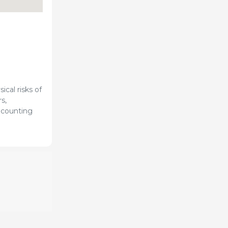
ical risks of
s,
 counting