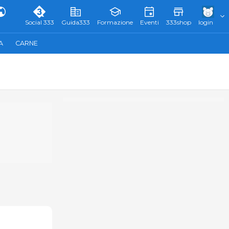
Social 333
Guida333
Formazione
Eventi
333shop
login
A
CARNE