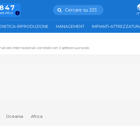
.847
Cercare su 333
ed attivi
IT
ENETICA-RIPRODUZIONE
MANAGEMENT
IMPIANTI-ATTREZZATUR
li ed internazionali correlati con il settore suinicolo.
Oceania
Africa