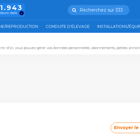
11.943
Recherchez sur 333
ateurs réels
NE/REPRODUCTION
CONDUITE D'ÉLEVAGE
INSTALLATIONS/ÉQU
artir d'ici, vous pouvez gérer vos données personnelles, abonnements, petites annon
Envoyer l