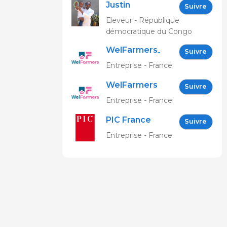
Justin
Suivre
Bakenga
Eleveur - République
démocratique du Congo
WelFarmers_FR
Suivre
Entreprise - France
WelFarmers
Suivre
Entreprise - France
PIC France
Suivre
Entreprise - France