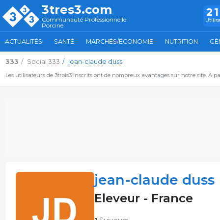
3tres3.com
2
Communauté Professionnelle
Utilis
Porcine
ACTUALITÉS
SANTÉ
MARCHÉS/ÉCONOMIE
NUTRITION
GÈ
333
Social 333
jean-claude duss
Les utilisateurs de 3trois3 inscrits ont de nombreux avantages sur notre site. A p
jean-claude duss
Eleveur - France