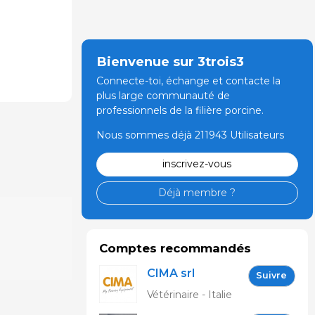
Bienvenue sur 3trois3
Connecte-toi, échange et contacte la
plus large communauté de
professionnels de la filière porcine.
Nous sommes déjà 211943 Utilisateurs
inscrivez-vous
Déjà membre ?
Comptes recommandés
CIMA srl
Suivre
Vétérinaire - Italie