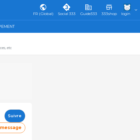
FR (Global)
Social 333
Guide333
333shop
login
IPEMENT
ces, etc
Suivre
e message