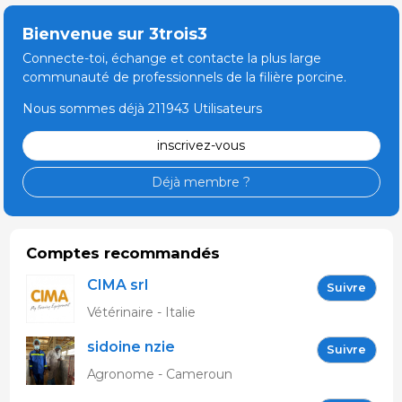
Bienvenue sur 3trois3
Connecte-toi, échange et contacte la plus large
communauté de professionnels de la filière porcine.
Nous sommes déjà 211943 Utilisateurs
inscrivez-vous
Déjà membre ?
Comptes recommandés
CIMA srl
Suivre
Vétérinaire - Italie
sidoine nzie
Suivre
Agronome - Cameroun