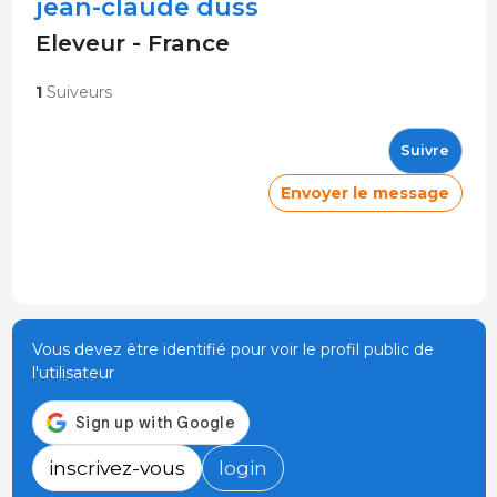
jean-claude duss
Eleveur - France
1
Suiveurs
Suivre
Envoyer le message
Vous devez être identifié pour voir le profil public de
l'utilisateur
inscrivez-vous
login