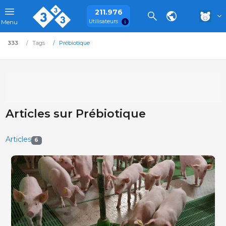
211.976
Utilisateurs
Menu
333
Tags
Prébiotique
Articles sur Prébiotique
Articles
6