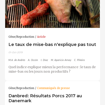
Gène/Reproduction
Article
Le taux de mise-bas n'explique pas tout
01-Oct-2019
M.A. de Andrés
A. Occón
I. Díaz
M. Aparicio-Arnay
C. Piñeiro
Quel indice explique mieux la performance : le taux de
mise-bas ou les jours non productifs ?
Gène/Reproduction
Communiqués de presse
Danbred: Résultats Porcs 2017 au
Danemark