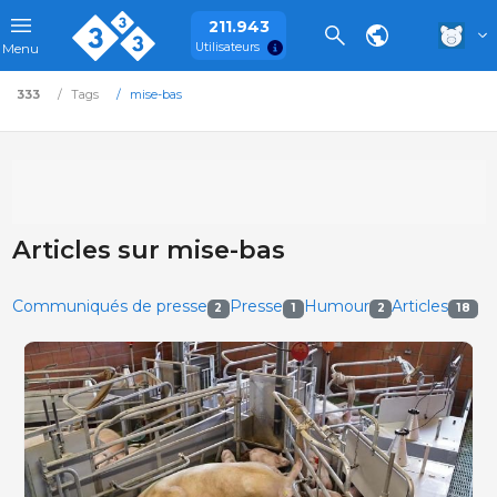
211.943
Utilisateurs
Menu
333
Tags
mise-bas
Articles sur mise-bas
Communiqués de presse
Presse
Humour
Articles
2
1
2
18