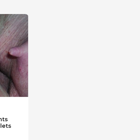
nts
lets