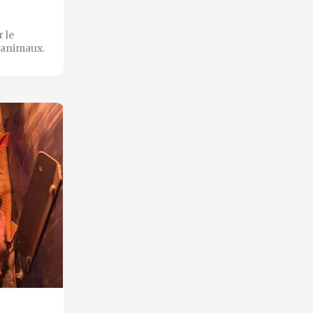
 le
s animaux.