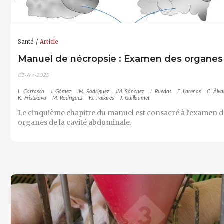
Santé
Article
Manuel de nécropsie : Examen des organes (
03-Avr-2025
L. Carrasco
J. Gómez
IM. Rodríguez
JM. Sánchez
I. Ruedas
F. Larenas
C. Álva
K. Fristikova
M. Rodríguez
FJ. Pallarés
J. Guillaumet
Le cinquième chapitre du manuel est consacré à l'examen d
organes de la cavité abdominale.