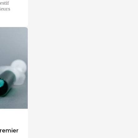
stif
ieurs
remier