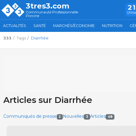
3tres3.com
2
Communauté Professionnelle
Utilis
Porcine
ACTUALITÉS
SANTÉ
MARCHÉS/ÉCONOMIE
NUTRITION
GÈ
333
Tags
Diarrhée
Articles sur Diarrhée
Communiqués de presse
Nouvelles
Articles
2
3
48