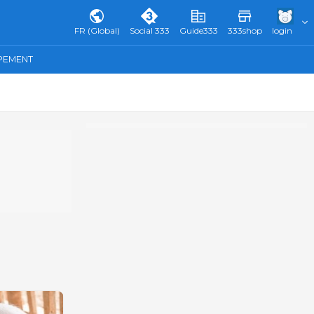
FR (Global)
Social 333
Guide333
333shop
login
IPEMENT