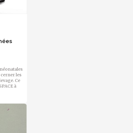
hées
 néonatales
 cerner les
levage. Ce
SPACE à