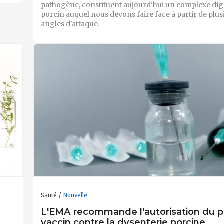
pathogène, constituent aujourd'hui un complexe dige
porcin auquel nous devons faire face à partir de plus
angles d'attaque.
Santé
Nouvelle
L'EMA recommande l'autorisation du p
vaccin contre la dysenterie porcine