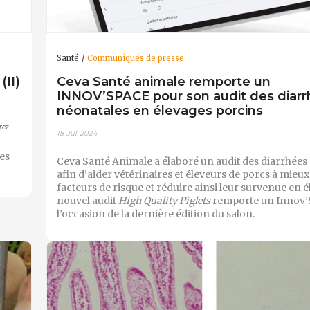
Santé
Communiqués de presse
II)
Ceva Santé animale remporte un
INNOV’SPACE pour son audit des diarr
néonatales en élevages porcins
rez
18-Jul-2024
es
Ceva Santé Animale a élaboré un audit des diarrhées
afin d’aider vétérinaires et éleveurs de porcs à mieux
facteurs de risque et réduire ainsi leur survenue en é
nouvel audit
High Quality Piglets
remporte un Innov’
l’occasion de la dernière édition du salon.