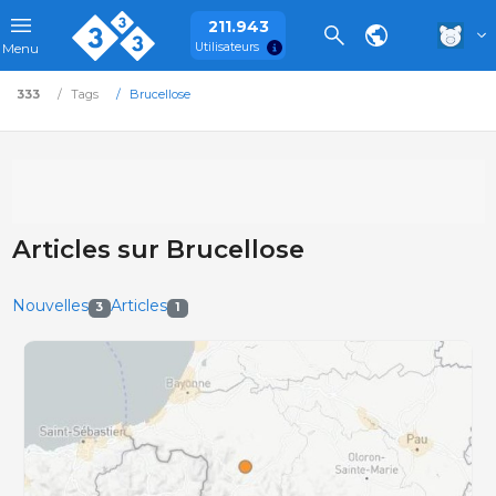
211.943
Utilisateurs
Menu
333
Tags
Brucellose
Articles sur Brucellose
Nouvelles
Articles
3
1