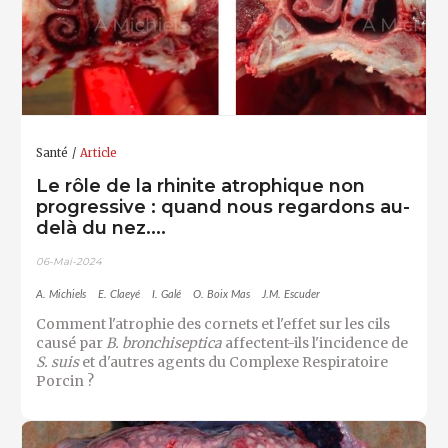
Santé
Article
Le rôle de la rhinite atrophique non
progressive : quand nous regardons au-
delà du nez....
06-Mai-2024
A. Michiels
E. Claeyé
I. Galé
O. Boix Mas
J.M. Escuder
Comment l'atrophie des cornets et l'effet sur les cils
causé par
B. bronchiseptica
affectent-ils l'incidence de
S. suis
et d'autres agents du Complexe Respiratoire
Porcin ?