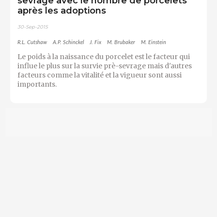
sevrage avec le nombre de porcelets
après les adoptions
30-Sep-2015
R.L. Cutshaw
A.P. Schinckel
J. Fix
M. Brubaker
M. Einstein
Le poids à la naissance du porcelet est le facteur qui
influe le plus sur la survie prè-sevrage mais d'autres
facteurs comme la vitalité et la vigueur sont aussi
importants.