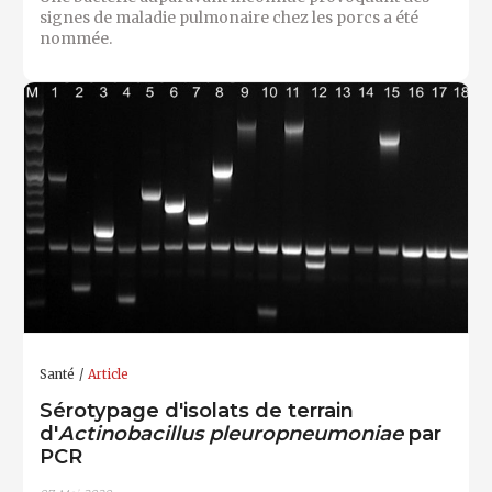
signes de maladie pulmonaire chez les porcs a été
nommée.
Santé
Article
Sérotypage d'isolats de terrain
d'
Actinobacillus pleuropneumoniae
par
PCR