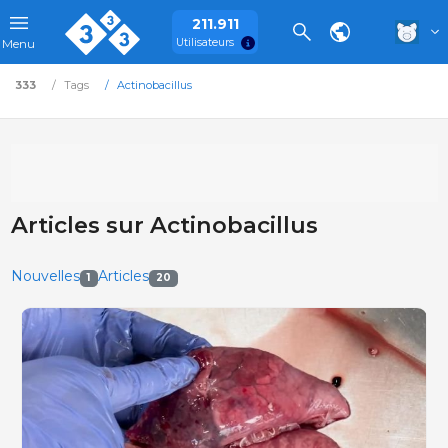
211.911
Utilisateurs
Menu
333
Tags
Actinobacillus
Articles sur Actinobacillus
Nouvelles
Articles
1
20