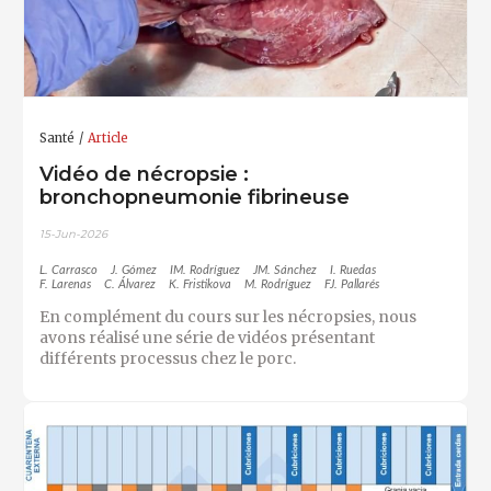
Santé
Article
Vidéo de nécropsie :
bronchopneumonie fibrineuse
15-Jun-2026
L. Carrasco
J. Gómez
IM. Rodríguez
JM. Sánchez
I. Ruedas
F. Larenas
C. Álvarez
K. Fristikova
M. Rodríguez
FJ. Pallarés
En complément du cours sur les nécropsies, nous
avons réalisé une série de vidéos présentant
différents processus chez le porc.