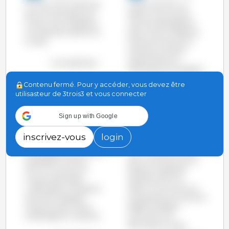
En 2013, 23,75 millions de
A partir de 2000, on
porcs ont été abattus en
observe une chute du
France, ce qui représente
volume d’abattages en
9,6 % des porcs abattus en
Italie, France, Pologne et
Europe.
Danemark alors qu’on
constante une forte
augmentation en
voir le graphique
Allemagne et en Espagne.
voir le graphique
Contenu fermé. Pour y accéder, vous devez être
utilisasteur de 3trois3 et vous connecter
3trois3
3trois3
Sign up with Google
16-Jan-2014 9:35
16-Sep-2013 12:45
Les Etats-Unis ont presque
Globalement, la
inscrivez-vous
login
retrouvé les niveaux
production de viande dans
d’abattages de 2009 après
l’UE n’a pas été touchée,
les baisses en 2009 et
bien au contraire, par la
2010. En revanche, le
baisse du cheptel de
Canada reste stable.
reproductrices. Par
L’Allemagne (à l’exception
ailleurs, nous verrons sur
de 2011) et l’Espagne
ce graphique comment les
conservent des niveaux
leaders européens
d’abattages en croissance.
continuent à se
démarquer du reste.