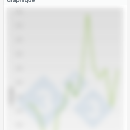
Graphique
22,600
22,400
22,200
22,000
21,800
21,600
x 1000 têtes
21,400
21,200
21,000