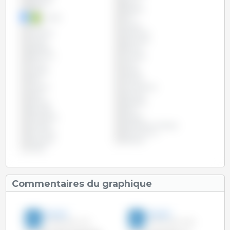
Belgique
Bolivie
Brésil
Bulgarie
Canada
Chili
Chine
Chypre
Colombie
Costa Rica
Croatie
Danemark
Espagne
Estonie
Etats Unis
Finlande
France
Grèce
Hongrie
Irlande
Italie
Lettonie
Lituanie
Luxembourg
Malte
Mexique
Panama
Paraguay
Pays-Bas
Pérou
Philippines
Pologne
Portugal
République Tchèque
Roumanie
Royaume Uni
Slovaquie
Slovénie
Suède
Commentaires du graphique
3trois3
3trois3
20-Mai-2014 11:42
03-Fév-2014 12:30