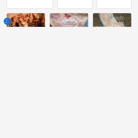
Semaine
Semaine
Semaine
du 10-Jun-
du 03-Jun-
du 27-Mai-
2026
2026
2026
Quelle lesión
Quelle peut
Quelle est la
peut-on voir
être la cause
pathologie la
dans ce
de cette
plus probable
cœur?
lésion ?
dont souffre
ce porcelet ?
Semaine
Semaine
Semaine