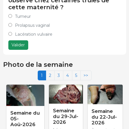
observe chez certaines truies de
cette maternité ?
Tumeur
Prolapsus vaginal
Lacération vulvaire
Valider
Photo de la semaine
1
2
3
4
5
>>
Semaine
Semaine
Semaine du
du 29-Jul-
du 22-Jul-
05-
2026
2026
Aoû-2026