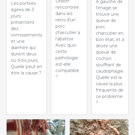
Lésion
À gauche de
Les portées
rencontrée
l'image se
âgées de 3
dans les
trouve une
jours
reins d'un
queue de
présentent
porc
porc
des
charcutier à
charcutier en
vomissements
l'abattoir.
bon état, et à
et une
Avec quoi
droite une
diarrhée qui
cette
queue de
durent deux
pathologie
cochon
ou trois jours.
est-elle
souffrant de
Quelle peut en
compatible
caudophagie.
être la cause ?
?
Quelle est la
cause la plus
fréquente de
ce problème
?