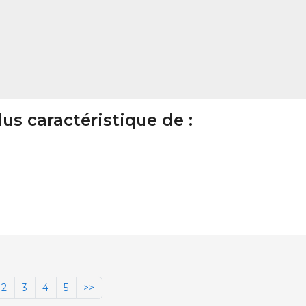
lus caractéristique de :
2
3
4
5
>>