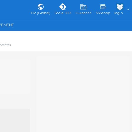
FR (Global)
Social 333
Guide333
333shop
login
IPEMENT
fectés.