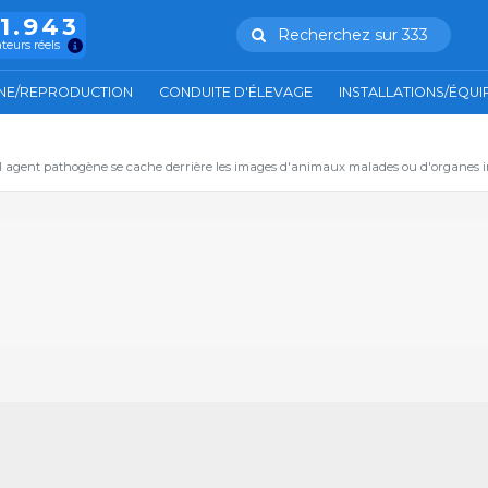
11.943
Recherchez sur 333
ateurs réels
NE/REPRODUCTION
CONDUITE D'ÉLEVAGE
INSTALLATIONS/ÉQU
el agent pathogène se cache derrière les images d'animaux malades ou d'organes in