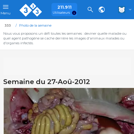
211.911
Utilisateurs
Menu
333
Photo de la semaine
Nous vous proposons un défi toutes les semaines : deviner quelle maladie ou
quel agent pathogène se cache derrière les images d'animaux malades ou
d'organes infectés.
Semaine du 27-Aoû-2012