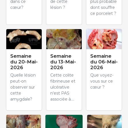
dans ce
de cette
plus probable
cœur?
lésion ?
dont souffre
ce porcelet ?
Semaine
Semaine
Semaine
du 20-Mai-
du 13-Mai-
du 06-Mai-
2026
2026
2026
Quelle lésion
Cette colite
Que voyez-
peut-on
fibrineuse et
vous sur ce
observer sur
ulcérative
cœur ?
cette
n'est PAS
amygdale?
associée à....