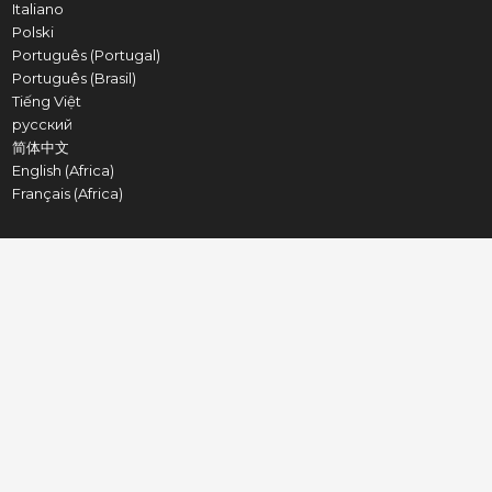
Italiano
Polski
Português (Portugal)
Português (Brasil)
Tiếng Việt
русский
简体中文
English (Africa)
Français (Africa)