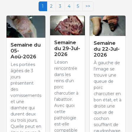
1
2
3
4
5
>>
Semaine
Semaine
Semaine du
du 29-Jul-
du 22-Jul-
05-
2026
2026
Aoû-2026
Lésion
À gauche de
Les portées
rencontrée
l'image se
âgées de 3
dans les
trouve une
jours
reins d'un
queue de
présentent
porc
porc
des
charcutier à
charcutier en
vomissements
l'abattoir.
bon état, et à
et une
Avec quoi
droite une
diarrhée qui
cette
queue de
durent deux
pathologie
cochon
ou trois jours.
est-elle
souffrant de
Quelle peut en
compatible
caudophagie.