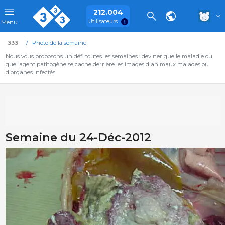
212.004
Utilisateurs
Menu
333
Photo de la semaine
Nous vous proposons un défi toutes les semaines : deviner quelle maladie ou
quel agent pathogène se cache derrière les images d'animaux malades ou
d'organes infectés.
Semaine du 24-Déc-2012