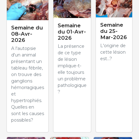
Semaine
Semaine
Semaine du
du 25-
du 01-Avr-
08-Avr-
Mar-2026
2026
2026
L'origine de
La présence
A l'autopsie
cette lésion
de ce type
d'un animal
est...?
de lésion
présentant un
implique-t-
tableau fébrile,
elle toujours
on trouve des
un problème
ganglions
pathologique
hémorragiques
?
et
hypertrophiés.
Quelles en
sont les causes
possibles?