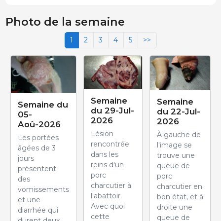
Photo de la semaine
1
2
3
4
5
>>
Semaine
Semaine
Semaine du
du 29-Jul-
du 22-Jul-
05-
2026
2026
Aoû-2026
Lésion
À gauche de
Les portées
rencontrée
l'image se
âgées de 3
dans les
trouve une
jours
reins d'un
queue de
présentent
porc
porc
des
charcutier à
charcutier en
vomissements
l'abattoir.
bon état, et à
et une
Avec quoi
droite une
diarrhée qui
cette
queue de
durent deux