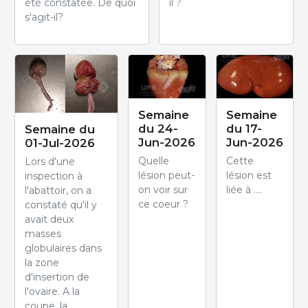
été constatée. De quoi
il ?
s'agit-il?
Semaine
Semaine
du 24-
du 17-
Semaine du
Jun-2026
Jun-2026
01-Jul-2026
Quelle
Cette
Lors d'une
lésion peut-
lésion est
inspection à
on voir sur
liée à ....
l'abattoir, on a
ce coeur ?
constaté qu'il y
avait deux
masses
globulaires dans
la zone
d'insertion de
l'ovaire. A la
coupe, la