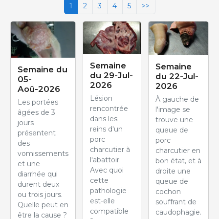
1
2
3
4
5
>>
Semaine
Semaine
Semaine du
du 29-Jul-
du 22-Jul-
05-
2026
2026
Aoû-2026
Lésion
À gauche de
Les portées
rencontrée
l'image se
âgées de 3
dans les
trouve une
jours
reins d'un
queue de
présentent
porc
porc
des
charcutier à
charcutier en
vomissements
l'abattoir.
bon état, et à
et une
Avec quoi
droite une
diarrhée qui
cette
queue de
durent deux
pathologie
cochon
ou trois jours.
est-elle
souffrant de
Quelle peut en
compatible
caudophagie.
être la cause ?