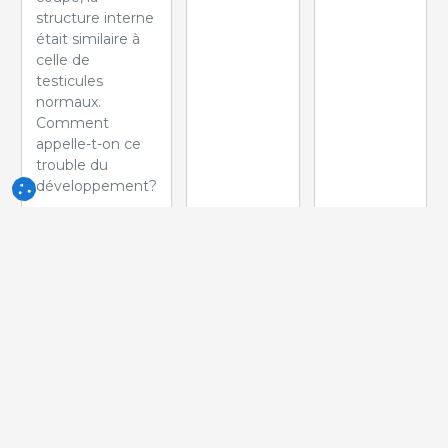
structure interne
était similaire à
celle de
testicules
normaux.
Comment
appelle-t-on ce
trouble du
développement?
Semaine
Semaine
Semaine
du 10-Jun-
du 03-Jun-
du 27-Mai-
2026
2026
2026
Quelle lesión
Quelle peut
Quelle est la
peut-on voir
être la cause
pathologie la
dans ce
de cette
plus probable