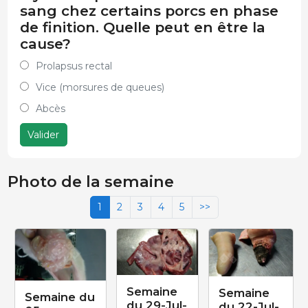
sang chez certains porcs en phase
de finition. Quelle peut en être la
cause?
Prolapsus rectal
Vice (morsures de queues)
Abcès
Valider
Photo de la semaine
1
2
3
4
5
>>
Semaine
Semaine
Semaine du
du 29-Jul-
du 22-Jul-