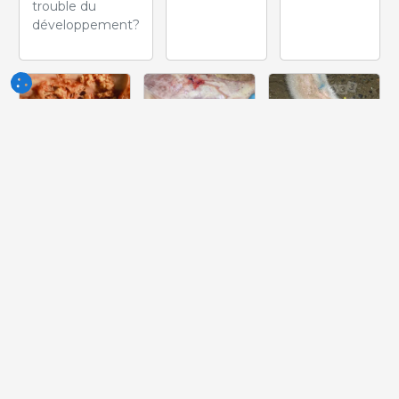
trouble du
développement?
Semaine
Semaine
Semaine
du 10-Jun-
du 03-Jun-
du 27-Mai-
2026
2026
2026
Quelle lesión
Quelle peut
Quelle est la
peut-on voir
être la cause
pathologie la
dans ce
de cette
plus probable
cœur?
lésion ?
dont souffre
ce porcelet ?