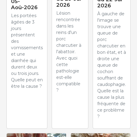
05-
2026
2026
Aoû-2026
Lésion
À gauche de
Les portées
rencontrée
l'image se
âgées de 3
dans les
trouve une
jours
reins d'un
queue de
présentent
porc
porc
des
charcutier à
charcutier en
vomissements
l'abattoir.
bon état, et à
et une
Avec quoi
droite une
diarrhée qui
cette
queue de
durent deux
pathologie
cochon
ou trois jours.
est-elle
souffrant de
Quelle peut en
compatible
caudophagie.
être la cause ?
?
Quelle est la
cause la plus
fréquente de
ce problème
?