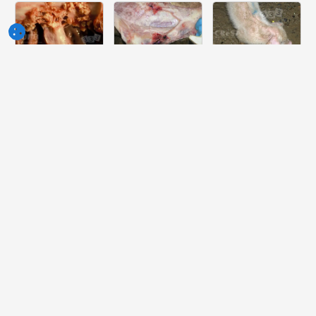
Semaine
Semaine
Semaine
du 10-Jun-
du 03-Jun-
du 27-Mai-
2026
2026
2026
Quelle lesión
Quelle peut
Quelle est la
peut-on voir
être la cause
pathologie la
dans ce
de cette
plus probable
cœur?
lésion ?
dont souffre
ce porcelet ?
Semaine
Semaine
Semaine
du 20-Mai-
du 13-Mai-
du 06-Mai-
2026
2026
2026