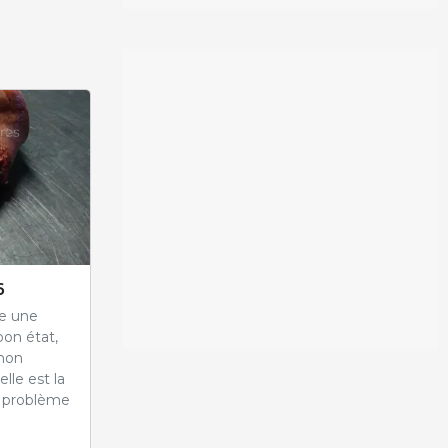
6
ve une
bon état,
chon
lle est la
e problème