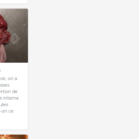
6
oir, on a
asses
ertion de
re interne
cules
-on ce