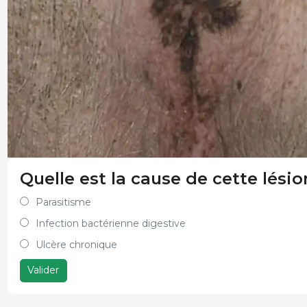
Quelle est la cause de cette lésio
Parasitisme
Infection bactérienne digestive
Ulcère chronique
Valider