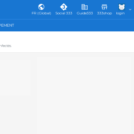
FR (Global)
Social 333
Guide333
333shop
login
IPEMENT
fectés.