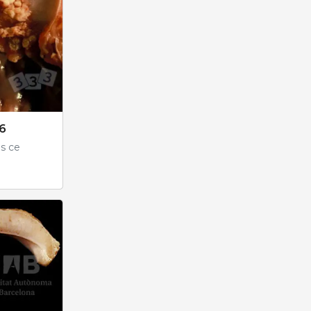
6
ns ce