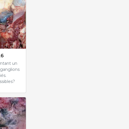
26
entant un
 ganglions
iés.
ssibles?