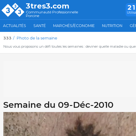
3tres3.com
2
Communauté Professionnelle
Utilis
Porcine
ACTUALITÉS
SANTÉ
MARCHÉS/ÉCONOMIE
NUTRITION
GÈ
333
Photo de la semaine
Nous vous proposons un défi toutes les semaines : deviner quelle maladie ou qu
Semaine du 09-Déc-2010