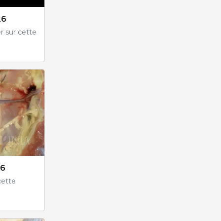
26
r sur cette
26
cette