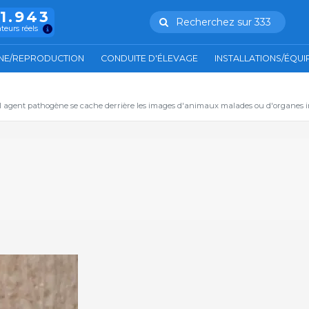
11.943
Recherchez sur 333
ateurs réels
NE/REPRODUCTION
CONDUITE D'ÉLEVAGE
INSTALLATIONS/ÉQU
el agent pathogène se cache derrière les images d'animaux malades ou d'organes in