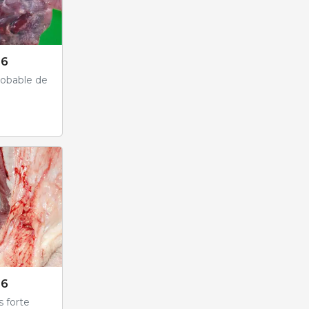
26
probable de
26
s forte