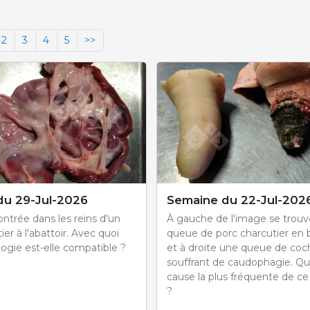
2
3
4
5
>>
du 29-Jul-2026
Semaine du 22-Jul-202
ntrée dans les reins d'un
À gauche de l'image se trou
ier à l'abattoir. Avec quoi
queue de porc charcutier en 
ogie est-elle compatible ?
et à droite une queue de co
souffrant de caudophagie. Que
cause la plus fréquente de c
?