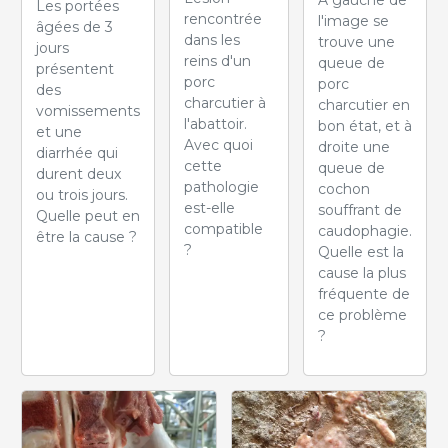
À gauche de
Les portées
rencontrée
l'image se
âgées de 3
dans les
trouve une
jours
reins d'un
queue de
présentent
porc
porc
des
charcutier à
charcutier en
vomissements
l'abattoir.
bon état, et à
et une
Avec quoi
droite une
diarrhée qui
cette
queue de
durent deux
pathologie
cochon
ou trois jours.
est-elle
souffrant de
Quelle peut en
compatible
caudophagie.
être la cause ?
?
Quelle est la
cause la plus
fréquente de
ce problème
?