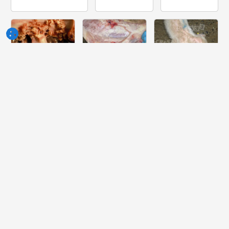
Semaine
Semaine
Semaine
du 10-Jun-
du 03-Jun-
du 27-Mai-
2026
2026
2026
Quelle lesión
Quelle peut
Quelle est la
peut-on voir
être la cause
pathologie la
dans ce
de cette
plus probable
cœur?
lésion ?
dont souffre
ce porcelet ?
Semaine
Semaine
Semaine