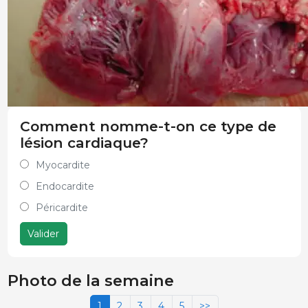
Comment nomme-t-on ce type de
lésion cardiaque?
Myocardite
Endocardite
Péricardite
Valider
Photo de la semaine
1
2
3
4
5
>>