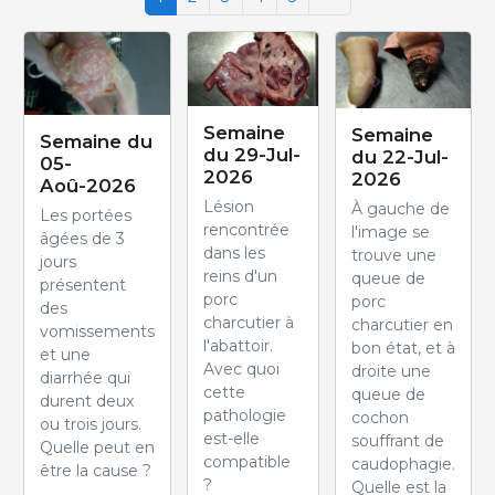
Semaine
Semaine
Semaine du
du 29-Jul-
du 22-Jul-
05-
2026
2026
Aoû-2026
Lésion
À gauche de
Les portées
rencontrée
l'image se
âgées de 3
dans les
trouve une
jours
reins d'un
queue de
présentent
porc
porc
des
charcutier à
charcutier en
vomissements
l'abattoir.
bon état, et à
et une
Avec quoi
droite une
diarrhée qui
cette
queue de
durent deux
pathologie
cochon
ou trois jours.
est-elle
souffrant de
Quelle peut en
compatible
caudophagie.
être la cause ?
?
Quelle est la