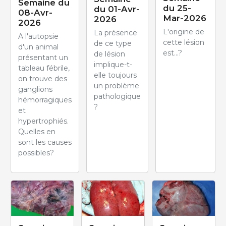
Semaine du
du 25-
du 01-Avr-
08-Avr-
Mar-2026
2026
2026
L'origine de
La présence
A l'autopsie
cette lésion
de ce type
d'un animal
est...?
de lésion
présentant un
implique-t-
tableau fébrile,
elle toujours
on trouve des
un problème
ganglions
pathologique
hémorragiques
?
et
hypertrophiés.
Quelles en
sont les causes
possibles?