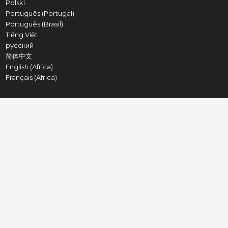
Polski
Português (Portugal)
Português (Brasil)
Tiếng Việt
русский
简体中文
English (Africa)
Français (Africa)