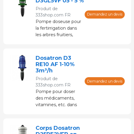
D3GL5VF 05 - 5 %
électricité.
Produit de
Demandez un devis
333shop.com FR
Pompe doseuse pour
la fertirrigation dans
les arbres fruitiers,
vergers et serres.
Alimenté par de l'eau
sous pression sans
Dosatron D3
électricité.
RE10 AF 1-10%
3m³/h
Produit de
Demandez un devis
333shop.com FR
Pompe pour doser
des médicaments,
vitamines, etc. dans
l'eau potable.
Alimenté par de l'eau
sous pression sans
Corps Dosatron
électricité.