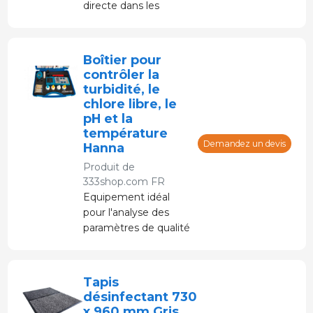
directe dans les
canaux de viande.
Conçu pour mesurer
rapidement et
Boîtier pour
facilement le pH de la
contrôler la
viande.
turbidité, le
Fonctionnement à un
chlore libre, le
seul bouton.
pH et la
Connexion Bluetooth.
température
Demandez un devis
Hanna
Produit de
333shop.com FR
Equipement idéal
pour l'analyse des
paramètres de qualité
de l'eau tels que la
légionellose, le chlore
libre, le pH, la
Tapis
température...
désinfectant 730
x 960 mm Gris