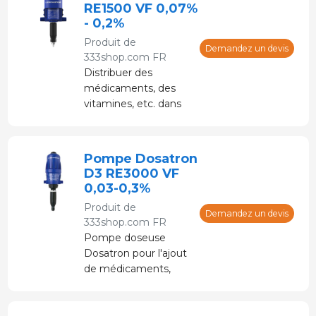
électricité.
RE1500 VF 0,07%
- 0,2%
Produit de
Demandez un devis
333shop.com FR
Distribuer des
médicaments, des
vitamines, etc. dans
l'eau potable.
Alimenté par de l'eau
sous pression sans
Pompe Dosatron
électricité.
D3 RE3000 VF
0,03-0,3%
Produit de
Demandez un devis
333shop.com FR
Pompe doseuse
Dosatron pour l'ajout
de médicaments,
vitamines, etc. dans
l'eau potable.
Alimenté par de l'eau