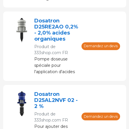
arbres fruitiers, les
vergers et les serres.
Il est alimenté par de
Dosatron
l'eau sous pression
D25RE2AO 0,2%
sans électricité.
- 2,0% acides
organiques
Demandez un devis
Produit de
333shop.com FR
Pompe doseuse
spéciale pour
l'application d'acides
organiques (corps
PVDF). Dosage
proportionnel et sans
Dosatron
électricité
D25AL2NVF 02 -
2 %
Produit de
Demandez un devis
333shop.com FR
Pour ajouter des