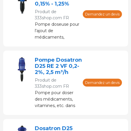
l'eau. Le dosage est
0,15% - 1,25%
proportionnel quelles
Produit de
que soient les
Demandez un devis
333shop.com FR
variations de débit et
Pompe doseuse pour
de pression. La
l'ajout de
pompe Dosatron est
médicaments,
fournie avec des
vitamines, etc. dans
joints VF pour
l'eau potable.
produits acides.
Alimenté par de l'eau
Pompe Dosatron
sous pression sans
D25 RE 2 VF 0,2-
électricité
2%, 2,5 m³/h
Produit de
Demandez un devis
333shop.com FR
Pompe pour doser
des médicaments,
vitamines, etc. dans
l'eau potable.
Alimenté par de l'eau
sous pression sans
Dosatron D25