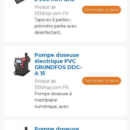
Produit de
Demandez un devis
333shop.com FR
Tapis en 2 parties :
première partie avec
désinfectant,
deuxième partie pour
éliminer l'excès de
désinfectant.
Pompe doseuse
électrique PVC
GRUNDFOS DDC-
A 15
Demandez un devis
Produit de
333shop.com FR
Pompe doseuse à
membrane
numérique, avec
moteur pas à pas et
système de contrôle
électronique.
Pompe doseuse