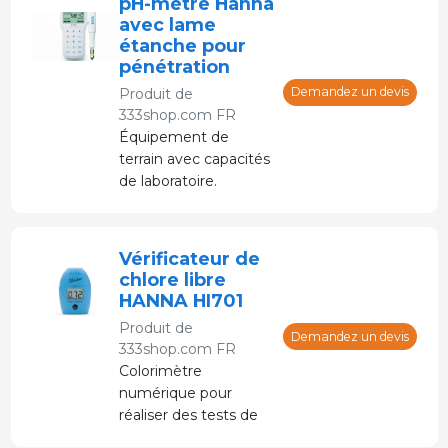
pH-mètre Hanna
avec lame
étanche pour
pénétration
Demandez un devis
Produit de
333shop.com FR
Équipement de
terrain avec capacités
de laboratoire.
Équipement et
connecteur étanches
IP67.
Vérificateur de
chlore libre
HANNA HI701
Produit de
Demandez un devis
333shop.com FR
Colorimètre
numérique pour
réaliser des tests de
chlore.