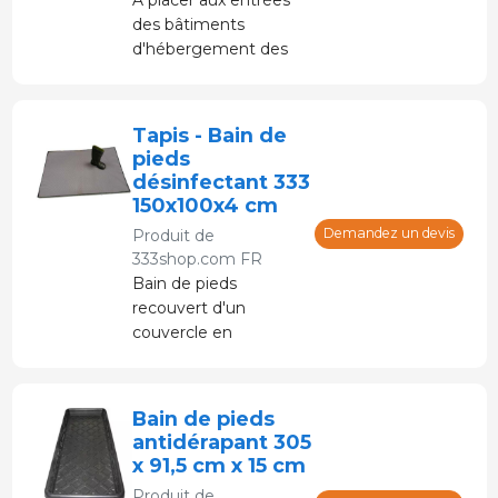
des bâtiments
d'hébergement des
animaux. Empêche
l’introduction de
maladies et la
Tapis - Bain de
contamination entre
pieds
différentes pièces et
désinfectant 333
récipients.
150x100x4 cm
Demandez un devis
Produit de
333shop.com FR
Bain de pieds
recouvert d'un
couvercle en
plastique qui
empêche la perte
d'eau et de
Bain de pieds
désinfectant.
antidérapant 305
x 91,5 cm x 15 cm
Produit de