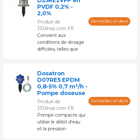
D25RE2VFP en
PVDF 0,2% -
2,0%
Demandez un devis
Produit de
333shop.com FR
Convient aux
conditions de dosage
difficiles, telles que
celles liées aux
additifs corrosifs ou
abrasifs. Dosage
Dosatron
proportionnel et sans
D07RE5 EPDM
électricité
0,8-5% 0,7 m³/h -
Pompe doseuse
Demandez un devis
Produit de
333shop.com FR
Pompe compacte qui
utilise le débit d'eau
et la pression
hydraulique pour