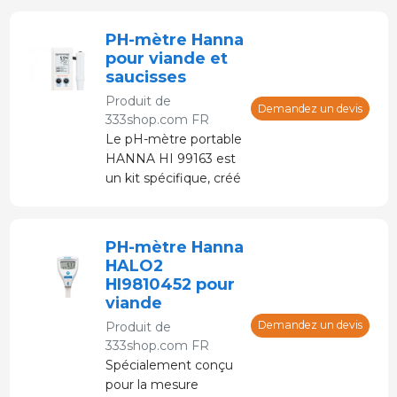
PH-mètre Hanna
pour viande et
saucisses
Produit de
Demandez un devis
333shop.com FR
Le pH-mètre portable
HANNA HI 99163 est
un kit spécifique, créé
pour l'analyse du pH
de la viande et de ses
produits dérivés.
PH-mètre Hanna
HALO2
HI9810452 pour
viande
Demandez un devis
Produit de
333shop.com FR
Spécialement conçu
pour la mesure