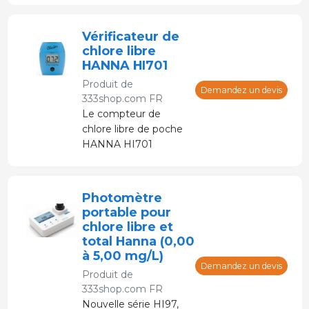
alimentaire.
Vérificateur de
chlore libre
HANNA HI701
Produit de
Demandez un devis
333shop.com FR
Le compteur de
chlore libre de poche
HANNA HI701
Checker est un
colorimètre
numérique pour les
Photomètre
tests de chlore.
portable pour
chlore libre et
total Hanna (0,00
à 5,00 mg/L)
Demandez un devis
Produit de
333shop.com FR
Nouvelle série HI97,