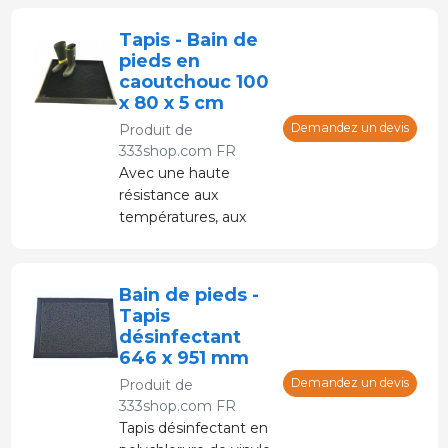
qui évite la perte
d'eau et de
Tapis - Bain de
désinfectant.
pieds en
caoutchouc 100
x 80 x 5 cm
Demandez un devis
Produit de
333shop.com FR
Avec une haute
résistance aux
températures, aux
frottements et aux
agents chimiques.
Capacité de 28 litres.
Bain de pieds -
Tapis
désinfectant
646 x 951 mm
Demandez un devis
Produit de
333shop.com FR
Tapis désinfectant en