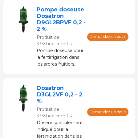
alimenté par le débit
Pompe doseuse
d’eau, qui l’active pour
Dosatron
aspirer le
D9GL2BPVF 0,2 -
pourcentage requis
2 %
de concentré
Demandez un devis
Produit de
directement du
333shop.com FR
réservoir et l’injecter
Pompe doseuse pour
dans l’eau.
la fertirrigation dans
les arbres fruitiers,
vergers et serres.
Alimenté par de l'eau
sous pression sans
Dosatron
électricité.
D3GL2VF 0,2 - 2
%
Produit de
Demandez un devis
333shop.com FR
Doseur spécialement
indiqué pour la
fertirrigation dans les