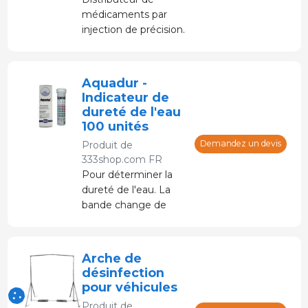
médicaments par
injection de précision.
appliquer des vaccins
ou des médicaments.
traitements de l'eau,
Aquadur -
nettoyages des
Indicateur de
conduites d'eau et
dureté de l'eau
administration de
100 unités
nutriments et de
Demandez un devis
Produit de
suppléments.
333shop.com FR
Pour déterminer la
dureté de l'eau. La
bande change de
couleur lorsqu'elle est
immergée dans l'eau.
Arche de
désinfection
pour véhicules
Produit de