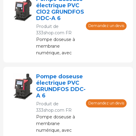
électrique PVC
ClO2 GRUNDFOS
DDC-A 6
Demandez un devis
Produit de
333shop.com FR
Pompe doseuse à
membrane
numérique, avec
moteur pas à pas et
système de contrôle
électronique.
Pompe doseuse
électrique PVC
GRUNDFOS DDC-
A 6
Demandez un devis
Produit de
333shop.com FR
Pompe doseuse à
membrane
numérique, avec