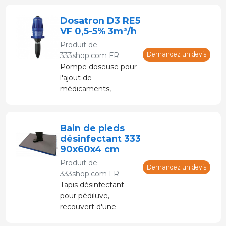
Alimenté par de l'eau
sous pression sans
Dosatron D3 RE5
électricité.
VF 0,5-5% 3m³/h
Produit de
Demandez un devis
333shop.com FR
Pompe doseuse pour
l'ajout de
médicaments,
vitamines, etc. dans
l'eau potable. Il est
alimenté par de l'eau
Bain de pieds
sous pression sans
désinfectant 333
électricité.
90x60x4 cm
Produit de
Demandez un devis
333shop.com FR
Tapis désinfectant
pour pédiluve,
recouvert d'une
housse en plastique