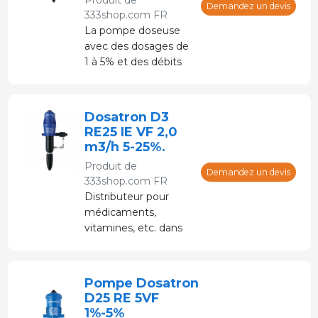
Demandez un devis
333shop.com FR
La pompe doseuse
avec des dosages de
1 à 5% et des débits
de 10 l/h à 2,5 m3/h.
Dosatron D3
RE25 IE VF 2,0
m3/h 5-25%.
Produit de
Demandez un devis
333shop.com FR
Distributeur pour
médicaments,
vitamines, etc. dans
l'eau potable.
Alimenté par de l'eau
sous pression sans
Pompe Dosatron
électricité.
D25 RE 5VF
1%-5%