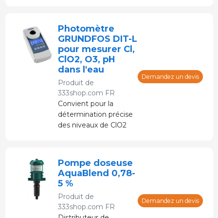
moteur pas à pas et
système de contrôle
électronique.
Photomètre
GRUNDFOS DIT-L
pour mesurer Cl,
ClO2, O3, pH
dans l'eau
Demandez un devis
Produit de
333shop.com FR
Convient pour la
détermination précise
des niveaux de ClO2
dans la purification de
l'eau dans les fermes,
les industries
Pompe doseuse
alimentaires et les
AquaBlend 0,78-
usines de traitement
5 %
de l'eau.
Produit de
Demandez un devis
333shop.com FR
Distributeur de