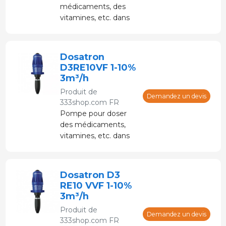
médicaments, des
vitamines, etc. dans
l'eau potable. D25+
CARE est la nouvelle
norme en matière de
Dosatron
médicaments pour
D3RE10VF 1-10%
animaux. Certifié apte
3m³/h
au contact
Produit de
alimentaire
Demandez un devis
333shop.com FR
Pompe pour doser
des médicaments,
vitamines, etc. dans
l'eau. Les produits
chimiques sont
mélangés dans le
Dosatron D3
corps de la pompe. Le
RE10 VVF 1-10%
produit à doser
3m³/h
n'entre pas en
Produit de
contact avec la pièce
Demandez un devis
333shop.com FR
d'entraînement. Le