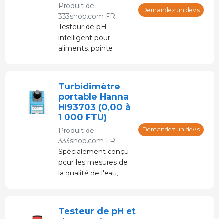
Produit de
optique pour
Demandez un devis
333shop.com FR
améliorer la
Testeur de pH
répétabilité et la
intelligent pour
vitesse de mesure.
aliments, pointe
conique et électrolyte
gel renouvelable.
Conçu pour mesurer
Turbidimètre
rapidement et
portable Hanna
facilement le pH des
HI93703 (0,00 à
aliments.
1 000 FTU)
Demandez un devis
Produit de
333shop.com FR
Spécialement conçu
pour les mesures de
la qualité de l'eau,
même dans des
plages de faible
turbidité.
Testeur de pH et