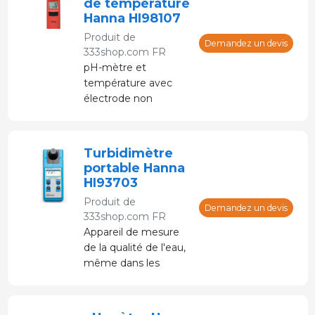
de température
Hanna HI98107
Produit de
Demandez un devis
333shop.com FR
pH-mètre et
température avec
électrode non
remplaçable, avec
connexion fibre
renouvelable. Il
Turbidimètre
dispose d'un grand
portable Hanna
écran pour la lecture
HI93703
des données.
Produit de
Calibrage
Demandez un devis
333shop.com FR
automatique.
Appareil de mesure
de la qualité de l'eau,
même dans les
plages de faible
turbidité