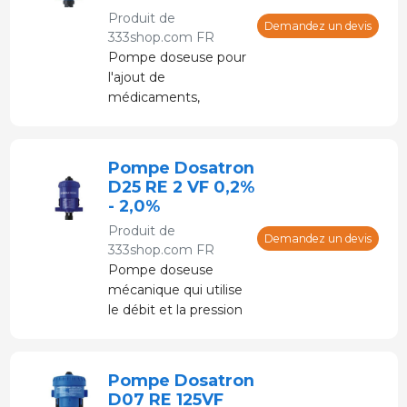
Produit de
Demandez un devis
333shop.com FR
Pompe doseuse pour
l'ajout de
médicaments,
vitamines, etc. dans
l'eau potable.
Alimenté par de l'eau
Pompe Dosatron
sous pression sans
D25 RE 2 VF 0,2%
électricité.
- 2,0%
Produit de
Demandez un devis
333shop.com FR
Pompe doseuse
mécanique qui utilise
le débit et la pression
de l'eau pour doser la
bonne quantité de
médicaments, de
Pompe Dosatron
vitamines, etc. dans
D07 RE 125VF