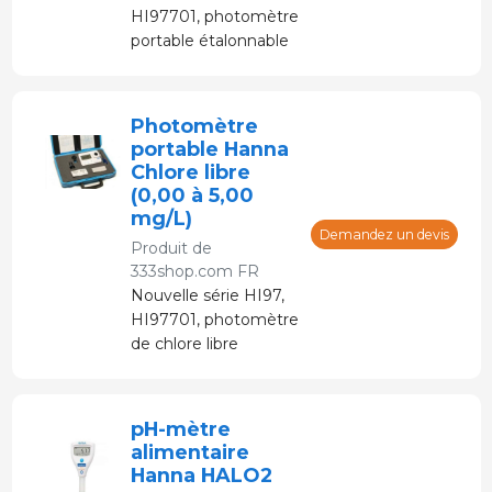
HI97701, photomètre
portable étalonnable
pour le chlore libre, le
chlore total et le pH.
Photomètre avec
Photomètre
système CALCHEK
portable Hanna
étalonnable par
Chlore libre
l'utilisateur
(0,00 à 5,00
mg/L)
Demandez un devis
Produit de
333shop.com FR
Nouvelle série HI97,
HI97701, photomètre
de chlore libre
portable étalonnable.
Photomètre avec
système CALCHEK
pH-mètre
étalonnable par
alimentaire
l'utilisateur, avec une
Hanna HALO2
nouvelle conception