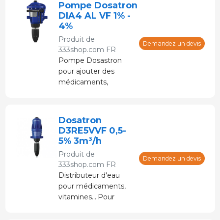
Pompe Dosatron
sous pression sans
DIA4 AL VF 1% -
électricité.
4%
Produit de
Demandez un devis
333shop.com FR
Pompe Dosastron
pour ajouter des
médicaments,
vitamines, etc. en eau
potable. Alimenté par
de l'eau sous pression
Dosatron
sans électricité.
D3RE5VVF 0,5-
5% 3m³/h
Produit de
Demandez un devis
333shop.com FR
Distributeur d'eau
pour médicaments,
vitamines....Pour
application en santé
animale... Il est