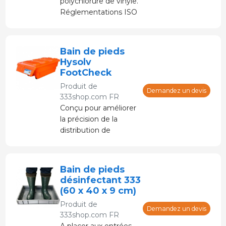
polychlorure de vinyle.
Réglementations ISO
/ IFS et BRC.
Bain de pieds
Hysolv
FootCheck
Produit de
Demandez un devis
333shop.com FR
Conçu pour améliorer
la précision de la
distribution de
désinfectants
concentrés, en
obtenant la bonne
Bain de pieds
dilution à chaque fois
désinfectant 333
(60 x 40 x 9 cm)
Produit de
Demandez un devis
333shop.com FR
A placer aux entrées