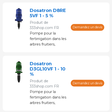
injecter des liquides,
tels que des
Dosatron D8RE
vitamines et des
5VF 1 - 5 %
minéraux, dans les
Produit de
conduites d'eau.
Demandez un devis
333shop.com FR
Pompe pour la
fertirrigation dans les
arbres fruitiers,
vergers et serres.
Alimenté par de l'eau
sous pression sans
Dosatron
électricité.
D3GL10VF 1 - 10
%
Produit de
Demandez un devis
333shop.com FR
Pompe pour la
fertirrigation dans les
arbres fruitiers,
vergers et serres.