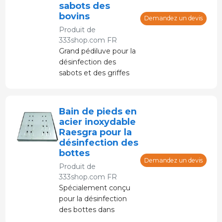
sabots des
bovins
Demandez un devis
Produit de
333shop.com FR
Grand pédiluve pour la
désinfection des
sabots et des griffes
de tous types
d'animaux d'élevage :
chevaux, vaches,
Bain de pieds en
moutons et chèvres.
acier inoxydable
Raesgra pour la
désinfection des
bottes
Demandez un devis
Produit de
333shop.com FR
Spécialement conçu
pour la désinfection
des bottes dans
l'élevage et l'industrie