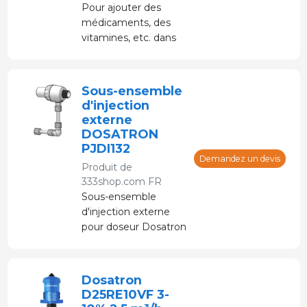
Pour ajouter des
dosage souhaité est
médicaments, des
facile à régler.
vitamines, etc. dans
l'eau potable.
Alimenté par de l'eau
sous pression sans
Sous-ensemble
électricité.
d'injection
externe
DOSATRON
PJDI132
Demandez un devis
Produit de
333shop.com FR
Sous-ensemble
d'injection externe
pour doseur Dosatron
D3RE25IE
Dosatron
D25RE10VF 3-