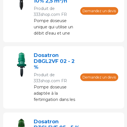
10% 2,5 m³/h
Produit de
Demandez un devis
333shop.com FR
Pompe doseuse
unique qui utilise un
débit d’eau et une
pression hydraulique
pour injecter des
liquides, tels que des
Dosatron
vitamines et des
D8GL2VF 02 - 2
minéraux, dans les
%
conduites d’eau.
Produit de
Demandez un devis
333shop.com FR
Pompe doseuse
adaptée à la
fertirrigation dans les
arbres fruitiers, les
vergers et les serres.
Alimenté par de l'eau
Dosatron
sous pression sans