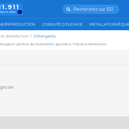
11.911
Recherchez sur 333
ateurs réels
NE/REPRODUCTION
CONDUITE D'ÉLEVAGE
INSTALLATIONS/ÉQU
et désinfection
Détergents
'élevage en général, de l'exploitation agricole à l'industrie alimentaire.
gricole