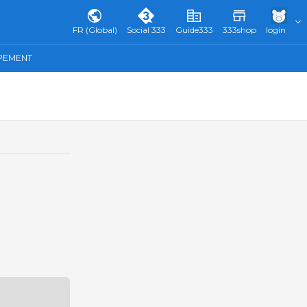
FR (Global)
Social 333
Guide333
333shop
login
IPEMENT