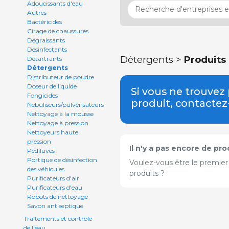
Adoucissants d'eau
Autres
Bactéricides
Cirage de chaussures
Dégraissants
Désinfectants
Détergents >
Produits
Détartrants
Détergents
Distributeur de poudre
Doseur de liquide
Si vous ne trouvez
Fongicides
produit, contacte
Nébuliseurs/pulvérisateurs
Nettoyage à la mousse
Nettoyage à pression
Nettoyeurs haute
pression
Il n'y a pas encore de pr
Pédiluves
Portique de désinfection
Voulez-vous être le premier
des véhicules
produits ?
Purificateurs d'air
Purificateurs d'eau
Robots de nettoyage
Savon antiseptique
Traitements et contrôle
de l'eau