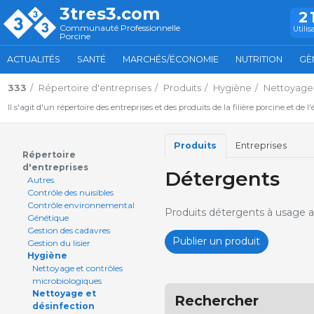
3tres3.com
2
Communauté Professionnelle
Utilis
Porcine
ACTUALITÉS
SANTÉ
MARCHÉS/ÉCONOMIE
NUTRITION
GÈ
333
Répertoire d'entreprises
Produits
Hygiène
Nettoyage 
Il s'agit d'un répertoire des entreprises et des produits de la filière porcine et de l
Produits
Entreprises
Répertoire
d'entreprises
Détergents
Autres
Contrôle des nuisibles
Contrôle environnemental
Produits détergents à usage a
Génétique
Gestion des cadavres
Publier un produit
Gestion du lisier
Hygiène
Nettoyage et contrôles
microbiologiques
Nettoyage et
Rechercher
désinfection