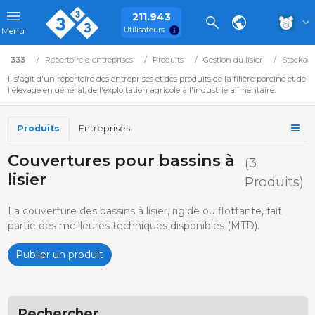
211.943
Utilisateurs
Menu
333
Répertoire d'entreprises
Produits
Gestion du lisier
Stockage 
Il s'agit d'un répertoire des entreprises et des produits de la filière porcine et de
l'élevage en général, de l'exploitation agricole à l'industrie alimentaire.
Produits
Entreprises
Couvertures pour bassins à
(3
lisier
Produits)
La couverture des bassins à lisier, rigide ou flottante, fait
partie des meilleures techniques disponibles (MTD).
Publier un produit
Rechercher