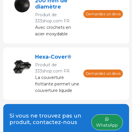
200 mm de
diamètre
Demandez un devis
Produit de
333shop.com FR
Avec crochets en
acier inoxydable
Hexa-Cover®
Produit de
333shop.com FR
Demandez un devis
La couverture
flottante permet une
couverture liquide
facile et efficace pour
les bassins à lisier et
les réservoirs d'eau.
Si vous ne trouvez pas un
produit, contactez-nous
WhatsApp