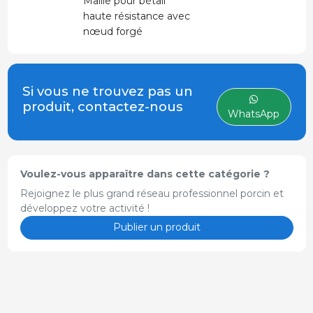
Maille pour bétail
haute résistance avec
nœud forgé
antidérapant, Conçu
pour clôturer en toute
sécurité les élevages
Si vous ne trouvez pas un
porcins. Rouleau de
produit, contactez-nous
100 mètres.
WhatsApp
Voulez-vous apparaître dans cette catégorie ?
Rejoignez le plus grand réseau professionnel porcin et
développez votre activité !
Publier un produit