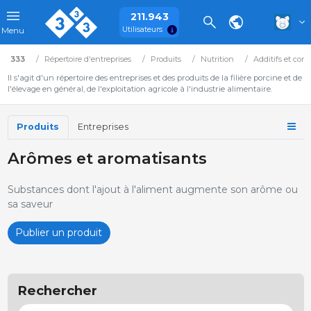
211.943
Utilisateurs
Menu
333
Répertoire d'entreprises
Produits
Nutrition
Additifs et corr
Il s'agit d'un répertoire des entreprises et des produits de la filière porcine et de
l'élevage en général, de l'exploitation agricole à l'industrie alimentaire.
Produits
Entreprises
Arômes et aromatisants
Substances dont l'ajout à l'aliment augmente son arôme ou
sa saveur
Publier un produit
Rechercher