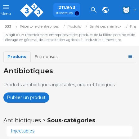
211.943
Utilisateurs
Menu
333
Répertoire d'entreprises
Produits
Santé des animaux
Phar
Il s'agit d'un répertoire des entreprises et des produits de la filière porcine et de
l'élevage en général, de l'exploitation agricole à l'industrie alimentaire.
Produits
Entreprises
Antibiotiques
Produits antibiotiques injectables, oraux et topiques
Publier un produit
Antibiotiques >
Sous-catégories
Injectables