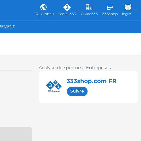
FR (Global)
Social 333
Guide333
333shop
login
IPEMENT
Analyse de sperme >
Entreprises
333shop.com FR
Suivre