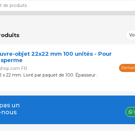
roduits
Vo
uvre-objet 22x22 mm 100 unités - Pour
u sperme
Demand
shop.com FR
2 x 22 mm. Livré par paquet de 100. Épaisseur :
 pas un
z-nous