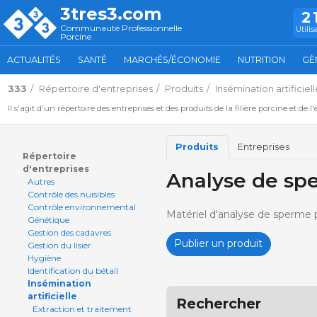
3tres3.com
2
Communauté Professionnelle
Utilis
Porcine
ACTUALITÉS
SANTÉ
MARCHÉS/ÉCONOMIE
NUTRITION
GÈ
333
Répertoire d'entreprises
Produits
Insémination artificiell
Il s'agit d'un répertoire des entreprises et des produits de la filière porcine et de l
Produits
Entreprises
Répertoire
d'entreprises
Analyse de sp
Autres
Contrôle des nuisibles
Contrôle environnemental
Matériel d'analyse de sperme po
Génétique
Gestion des cadavres
Publier un produit
Gestion du lisier
Hygiène
Identification du bétail
Insémination
artificielle
Rechercher
Extraction et traitement