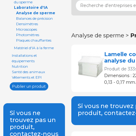
du sperme
Laboratoire d'IA
Analyse de sperme
Balances de précision
Densimètres
Microscopes
Analyse de sperme >
P
Photomètres
Plaques chauffantes
Matériel d'IA à la ferme
Lamelle co
Installations et
analyse d
équipements
Nutrition
Produit de
333
Santé des animaux
Dimensions : 2
Vêtements et EPI
0,13 - 0,17 mm.
Publier un produit
Si vous ne trouvez
Si vous ne
produit, contacte
trouvez pas un
produit,
contactez-nous