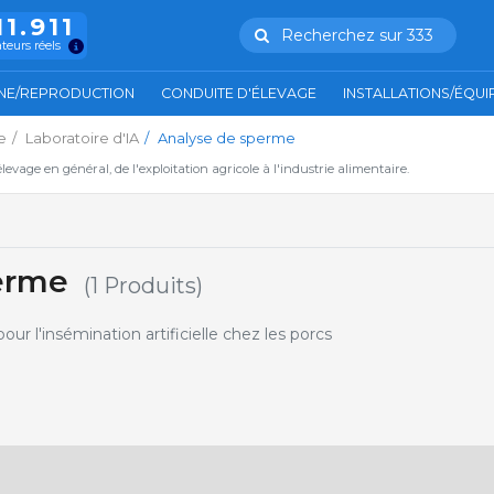
11.911
Recherchez sur 333
ateurs réels
NE/REPRODUCTION
CONDUITE D'ÉLEVAGE
INSTALLATIONS/ÉQU
e
Laboratoire d'IA
Analyse de sperme
'élevage en général, de l'exploitation agricole à l'industrie alimentaire.
erme
(1 Produits)
ur l'insémination artificielle chez les porcs