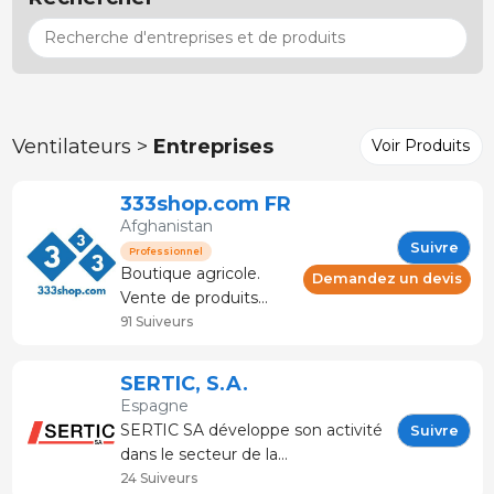
Ventilateurs >
Entreprises
Voir Produits
333shop.com FR
Afghanistan
Suivre
Professionnel
Boutique agricole.
Demandez un devis
Vente de produits
pour l'élevage et le
91 Suiveurs
secteur de la viande.
Conseil et service
SERTIC, S.A.
technique. La
Espagne
boutique spécialisée
SERTIC SA développe son activité
Suivre
dans le porc. Plus de
dans le secteur de la
120 marques et
transformation du métal et plus
24 Suiveurs
fabricants