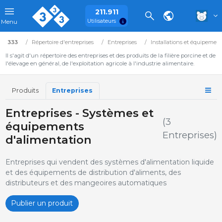
211.911
Utilisateurs
Menu
333
Répertoire d'entreprises
Entreprises
Installations et équipemen
Il s'agit d'un répertoire des entreprises et des produits de la filière porcine et de
l'élevage en général, de l'exploitation agricole à l'industrie alimentaire.
Produits
Entreprises
Entreprises - Systèmes et
(3
équipements
Entreprises)
d'alimentation
Entreprises qui vendent des systèmes d'alimentation liquide
et des équipements de distribution d'aliments, des
distributeurs et des mangeoires automatiques
Publier un produit