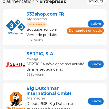
d'alimentation >
Entreprises
Produits
333shop.com FR
Afghanistan
Suivre
Professionnel
Boutique agricole.
Demandez un devis
Vente de produits
pour l'élevage et le
91 Suiveurs
secteur de la viande.
Conseil et service
SERTIC, S.A.
technique. La
Espagne
boutique spécialisée
SERTIC SA développe son activité
Suivre
dans le porc. Plus de
dans le secteur de la
120 marques et
transformation du métal et plus
24 Suiveurs
fabricants
particulièrement en tant que
fournisseurs de solutions
Big Dutchman
personnalisées pour installations
International GmbH
de production et de
Allemagne
développemen
Suivre
Depuis 1938, Big Dutchman