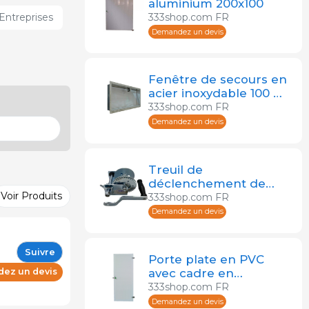
aluminium 200x100
333shop.com FR
Entreprises
Demandez un devis
Fenêtre de secours en
acier inoxydable 100 x
60 cm
333shop.com FR
Demandez un devis
Treuil de
déclenchement de
Voir Produits
fenêtre 550 kg
333shop.com FR
Demandez un devis
Suivre
Porte plate en PVC
avec cadre en
ez un devis
aluminium, 100 x 200
333shop.com FR
cm
Demandez un devis