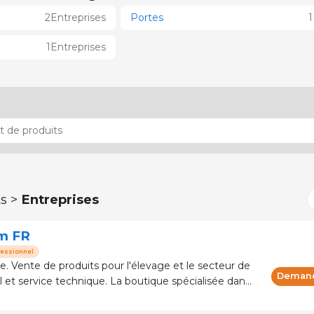
2
Entreprises
Portes
1
1
Entreprises
ts >
Entreprises
m FR
fessionnel
ecteur de
Demand
lus de 120 marques et fabricants