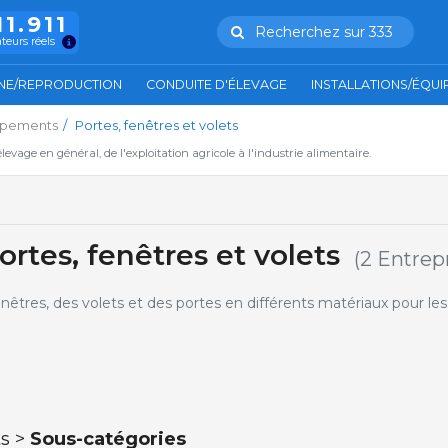
11.911
Recherchez sur 333
ateurs réels
NE/REPRODUCTION
CONDUITE D'ÉLEVAGE
INSTALLATIONS/ÉQU
uipements
Portes, fenêtres et volets
'élevage en général, de l'exploitation agricole à l'industrie alimentaire.
ortes, fenêtres et volets
(2 Entrep
êtres, des volets et des portes en différents matériaux pour les 
ts >
Sous-catégories