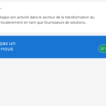
.
ppe son activité dans le secteur de la transformation du
rticulièrement en tant que fournisseurs de solutions
pour installations de production et de développemen
 pas un
z-nous