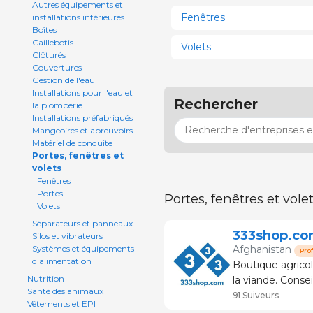
Autres équipements et
Fenêtres
installations intérieures
Boîtes
Caillebotis
Volets
Clôturés
Couvertures
Gestion de l'eau
Installations pour l'eau et
Rechercher
la plomberie
Installations préfabriqués
Mangeoires et abreuvoirs
Matériel de conduite
Portes, fenêtres et
volets
Fenêtres
Portes
Portes, fenêtres et vole
Volets
Séparateurs et panneaux
333shop.co
Silos et vibrateurs
Afghanistan
Systèmes et équipements
Pro
d'alimentation
Boutique agricole. Vente de produits pour l'élevage et le s
Nutrition
la viande. Conseil et service technique. La boutique spécialisée dans
Santé des animaux
le porc. P
91 Suiveurs
Vêtements et EPI