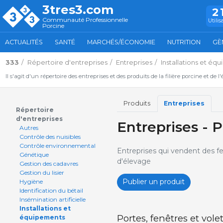
3tres3.com
2
Communauté Professionnelle
Utilis
Porcine
ACTUALITÉS
SANTÉ
MARCHÉS/ÉCONOMIE
NUTRITION
GÈ
333
Répertoire d'entreprises
Entreprises
Installations et éq
Il s'agit d'un répertoire des entreprises et des produits de la filière porcine et de l
Produits
Entreprises
Répertoire
d'entreprises
Entreprises - P
Autres
Contrôle des nuisibles
Contrôle environnemental
Entreprises qui vendent des fen
Génétique
d'élevage
Gestion des cadavres
Gestion du lisier
Publier un produit
Hygiène
Identification du bétail
Insémination artificielle
Installations et
Portes, fenêtres et vole
équipements