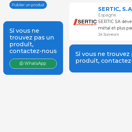
Publier un produit
SERTIC, S.A
Espagne
SERTIC SA dévelo
métal et plus pa
Si vous ne
personnalisées 
24 Suiveurs
trouvez pas un
produit,
contactez-nous
Si vous ne trouvez
produit, contacte
WhatsApp