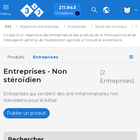
211.943
Utilisateurs
Menu
333
Répertoire d'entreprises
Entreprises
Santé des animaux
Ph
Il s'agit d'un répertoire des entreprises et des produits de la filière porcine et de
l'élevage en général, de l'exploitation agricole à l'industrie alimentaire.
Produits
Entreprises
Entreprises - Non
(2
stéroïdien
Entreprises)
Entreprises qui vendent des anti-inflammatoires non
stéroïdiens pour le bétail
Publier un produit
Rechercher