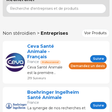
Non stéroïdien >
Entreprises
Voir Produits
Ceva Santé
Animale -
Français
Suivre
France
Professionnel
Demandez un devis
Ceva Santé Animale
est la première
entreprise française de
219 Suiveurs
santé animale et
5ème au niveau
Boehringer Ingelheim
mondial, dont le siège
Santé Animale
social est basé à
France
Libourne en Nouvelle
Suivre
La synergie de nos recherches et
Aquitaine – France.