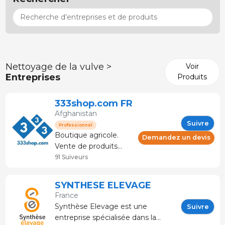
Nettoyage de la vulve >
Voir
Entreprises
Produits
333shop.com FR
Afghanistan
Suivre
Professionnel
Boutique agricole.
Demandez un devis
Vente de produits
pour l'élevage et le
91 Suiveurs
secteur de la viande.
Conseil et service
SYNTHESE ELEVAGE
technique. La
France
boutique spécialisée
Synthèse Elevage est une
Suivre
dans le porc. Plus de
entreprise spécialisée dans la
120 marques et