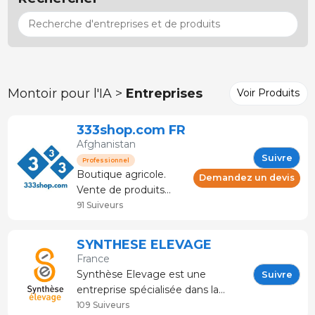
Montoir pour l'IA >
Entreprises
Voir Produits
333shop.com FR
Afghanistan
Suivre
Professionnel
Boutique agricole.
Demandez un devis
Vente de produits
pour l'élevage et le
91 Suiveurs
secteur de la viande.
Conseil et service
SYNTHESE ELEVAGE
technique. La
France
boutique spécialisée
Synthèse Elevage est une
Suivre
dans le porc. Plus de
entreprise spécialisée dans la
120 marques et
conception et le développement
109 Suiveurs
fabricants